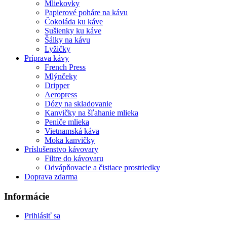
Mliekovky
Papierové poháre na kávu
Čokoláda ku káve
Sušienky ku káve
Šálky na kávu
Lyžičky
Príprava kávy
French Press
Mlýnčeky
Dripper
Aeropress
Dózy na skladovanie
Kanvičky na šľahanie mlieka
Peniče mlieka
Vietnamská káva
Moka kanvičky
Príslušenstvo kávovary
Filtre do kávovaru
Odvápňovacie a čistiace prostriedky
Doprava zdarma
Informácie
Prihlásiť sa