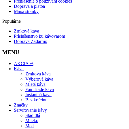
Prehlásenie o používaní cookies
Doprava a platba
Mapa stránky
Populárne
Zrnková káva
Príslušenstvo ku kávovarom
Doprava Zadarmo
MENU
AKCIA %
Káva
Zrnková káva
Výberová káva
Mletá káva
Fair Trade káva
Instantná káva
Bez kofeinu
Značky
Servírovanie kávy
Sladidlá
Mlieko
Med