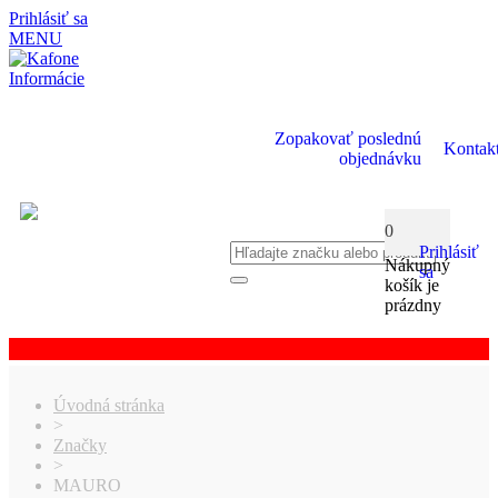
Prihlásiť sa
MENU
Informácie
Zopakovať poslednú
Kontak
objednávku
0
Prihlásiť
Nákupný
sa
košík je
prázdny
Úvodná stránka
>
Značky
>
MAURO