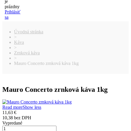
je
prázdny
Prihlásiť
sa
Úvodná stránka
>
Káva
>
Zrnková káva
>
Mauro Concerto zrnková káva 1kg
Mauro Concerto zrnková káva 1kg
Read more
Show less
11,63 €
10,38 bez DPH
Vypredané