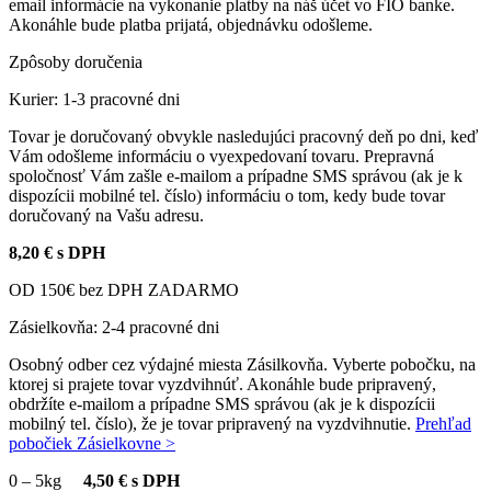
email informácie na vykonanie platby na náš účet vo FIO banke.
Akonáhle bude platba prijatá, objednávku odošleme.
Zpôsoby doručenia
Kurier: 1-3 pracovné dni
Tovar je doručovaný obvykle nasledujúci pracovný deň po dni, keď
Vám odošleme informáciu o vyexpedovaní tovaru. Prepravná
spoločnosť Vám zašle e-mailom a prípadne SMS správou (ak je k
dispozícii mobilné tel. číslo) informáciu o tom, kedy bude tovar
doručovaný na Vašu adresu.
8,20 € s DPH
OD 150€ bez DPH ZADARMO
Zásielkovňa: 2-4 pracovné dni
Osobný odber cez výdajné miesta Zásilkovňa. Vyberte pobočku, na
ktorej si prajete tovar vyzdvihnúť. Akonáhle bude pripravený,
obdržíte e-mailom a prípadne SMS správou (ak je k dispozícii
mobilný tel. číslo), že je tovar pripravený na vyzdvihnutie.
Prehľad
pobočiek Zásielkovne >
0
–
5kg
4,50 € s DPH