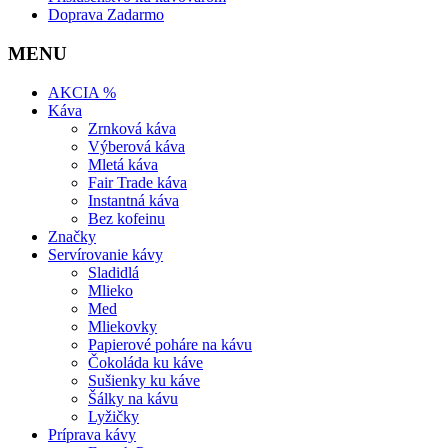
Doprava Zadarmo
MENU
AKCIA %
Káva
Zrnková káva
Výberová káva
Mletá káva
Fair Trade káva
Instantná káva
Bez kofeinu
Značky
Servírovanie kávy
Sladidlá
Mlieko
Med
Mliekovky
Papierové poháre na kávu
Čokoláda ku káve
Sušienky ku káve
Šálky na kávu
Lyžičky
Príprava kávy