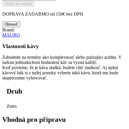
Vložiť do košíka
DOPRAVA ZADARMO od 150€ bez DPH
Brand:
MAURO
Vlastnosti kávy
Zabudnite na termíny ako komplexnosť alebo pulzujúci acidita. V
našom jednoduchom hodnotení káv sa vyzná každý.
Keď povieme, že je káva sladká, budete cítiť sladkosť. Aj úplný
kávový laik si z našej ponuky vyberie takú kávu, ktorá mu bude
stopercentne vyhovovať.
Druh
Zmes
Vhodná pro přípravu