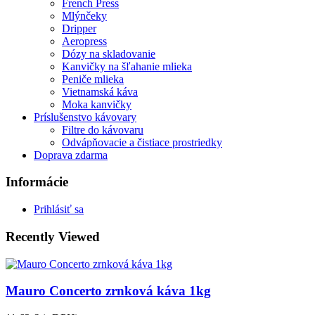
French Press
Mlýnčeky
Dripper
Aeropress
Dózy na skladovanie
Kanvičky na šľahanie mlieka
Peniče mlieka
Vietnamská káva
Moka kanvičky
Príslušenstvo kávovary
Filtre do kávovaru
Odvápňovacie a čistiace prostriedky
Doprava zdarma
Informácie
Prihlásiť sa
Recently Viewed
Mauro Concerto zrnková káva 1kg