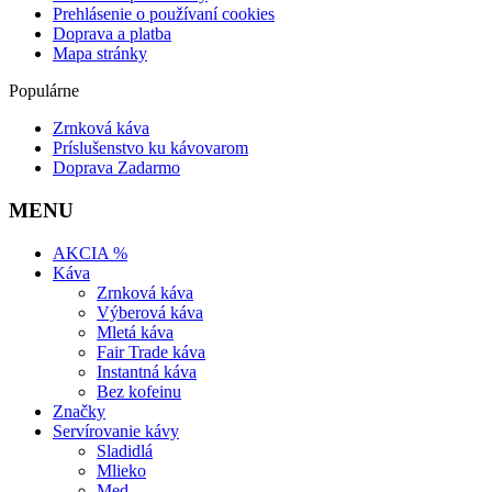
Prehlásenie o používaní cookies
Doprava a platba
Mapa stránky
Populárne
Zrnková káva
Príslušenstvo ku kávovarom
Doprava Zadarmo
MENU
AKCIA %
Káva
Zrnková káva
Výberová káva
Mletá káva
Fair Trade káva
Instantná káva
Bez kofeinu
Značky
Servírovanie kávy
Sladidlá
Mlieko
Med