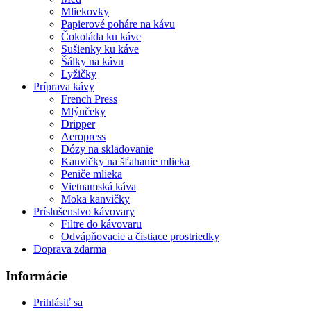
Mliekovky
Papierové poháre na kávu
Čokoláda ku káve
Sušienky ku káve
Šálky na kávu
Lyžičky
Príprava kávy
French Press
Mlýnčeky
Dripper
Aeropress
Dózy na skladovanie
Kanvičky na šľahanie mlieka
Peniče mlieka
Vietnamská káva
Moka kanvičky
Príslušenstvo kávovary
Filtre do kávovaru
Odvápňovacie a čistiace prostriedky
Doprava zdarma
Informácie
Prihlásiť sa