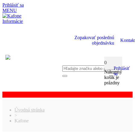
Prihlásiť sa
MENU
Informácie
Zopakovať poslednú
Kontak
objednávku
0
Prihlásiť
Nákupný
sa
košík je
prázdny
Úvodná stránka
>
Kafone