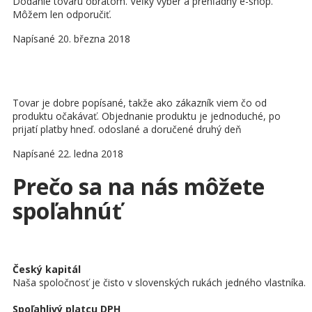
Dodanie tovaru obratom. Veľký výber a prehľadný e-shop.
Môžem len odporučiť.
Napísané 20. března 2018
Tovar je dobre popísané, takže ako zákazník viem čo od
produktu očakávať. Objednanie produktu je jednoduché, po
prijatí platby hneď. odoslané a doručené druhý deň
Napísané 22. ledna 2018
Prečo sa na nás môžete
spoľahnúť
Č
eský kapitál
Naša spoločnosť je čisto v slovenských rukách jedného vlastníka.
Spoľahlivý platcu DPH