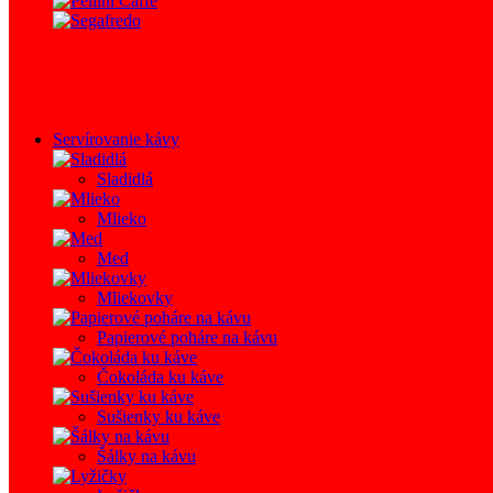
Servírovanie kávy
Sladidlá
Mlieko
Med
Mliekovky
Papierové poháre na kávu
Čokoláda ku káve
Sušienky ku káve
Šálky na kávu