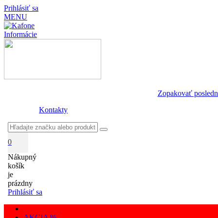
Prihlásiť sa
MENU
Informácie
Zopakovať posledn
Kontakty
0
Nákupný
košík
je
prázdny
Prihlásiť sa
AKCIA %