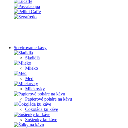
Servírovanie kávy
Sladidlá
Mlieko
Med
Mliekovky
Papierové poháre na kávu
Čokoláda ku káve
Sušienky ku káve