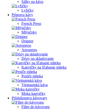
Šálky na kávu
Lyžičky
Príprava kávy
French Press
Mlýnčeky
Dripper
Aeropress
Dózy na skladovanie
Kanvičky na šľahanie mlieka
Peniče mlieka
Vietnamská káva
Moka kanvičky
Príslušenstvo kávovary
Filtre do kávovaru