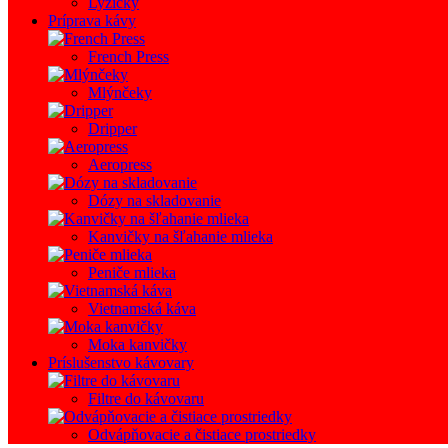
Lyžičky
Príprava kávy
French Press
Mlýnčeky
Dripper
Aeropress
Dózy na skladovanie
Kanvičky na šľahanie mlieka
Peniče mlieka
Vietnamská káva
Moka kanvičky
Príslušenstvo kávovary
Filtre do kávovaru
Odvápňovacie a čistiace prostriedky