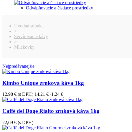
Odvápňovacie a čistiace prostriedky
Úvodná stránka
>
Servírovanie kávy
>
Mliekovky
Nejpredávanejšie
Kimbo Unique zrnková káva 1kg
12,98 €
(s DPH)
14,21 €
-1,24 €
Caffé del Doge Rialto zrnková káva 1kg
22,69 €
(s DPH)