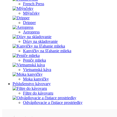
French Press
Mlýnčeky
Dripper
Aeropress
Dózy na skladovanie
Kanvičky na šľahanie mlieka
Peniče mlieka
Vietnamská káva
Moka kanvičky
Príslušenstvo kávovary
Filtre do kávovaru
Odvápňovacie a čistiace prostriedky