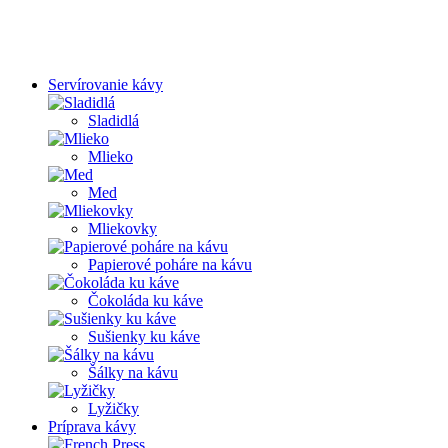
Servírovanie kávy
Sladidlá
Mlieko
Med
Mliekovky
Papierové poháre na kávu
Čokoláda ku káve
Sušienky ku káve
Šálky na kávu
Lyžičky
Príprava kávy