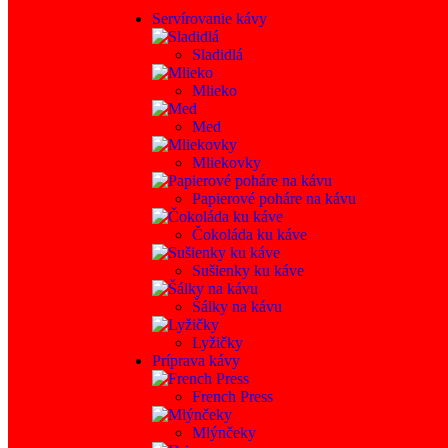
Servírovanie kávy
Sladidlá
Mlieko
Med
Mliekovky
Papierové poháre na kávu
Čokoláda ku káve
Sušienky ku káve
Šálky na kávu
Lyžičky
Príprava kávy
French Press
Mlýnčeky