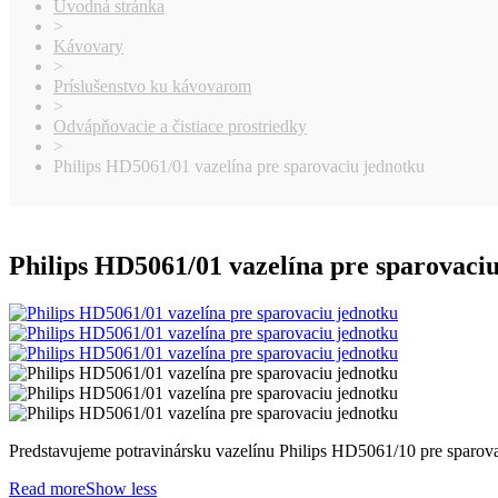
Úvodná stránka
>
Kávovary
>
Príslušenstvo ku kávovarom
>
Odvápňovacie a čistiace prostriedky
>
Philips HD5061/01 vazelína pre sparovaciu jednotku
Philips HD5061/01 vazelína pre sparovaci
Predstavujeme potravinársku vazelínu Philips HD5061/10 pre sparovac
Read more
Show less