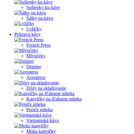
Sušienky ku káve
Šálky na kávu
Lyžičky
Príprava kávy
French Press
Mlýnčeky
Dripper
Aeropress
Dózy na skladovanie
Kanvičky na šľahanie mlieka
Peniče mlieka
Vietnamská káva
Moka kanvičky