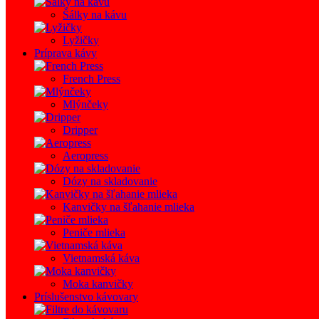
Šálky na kávu
Lyžičky
Príprava kávy
French Press
Mlýnčeky
Dripper
Aeropress
Dózy na skladovanie
Kanvičky na šľahanie mlieka
Peniče mlieka
Vietnamská káva
Moka kanvičky
Príslušenstvo kávovary