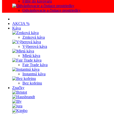
Filtre do kávovaru
Odvápňovacie a čistiace prostriedky
AKCIA %
Káva
Zrnková káva
Výberová káva
Mletá káva
Fair Trade káva
Instantná káva
Bez kofeinu
Značky