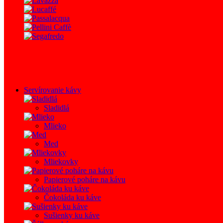
Servírovanie kávy
Sladidlá
Mlieko
Med
Mliekovky
Papierové poháre na kávu
Čokoláda ku káve
Sušienky ku káve