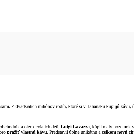
e sami. Z dvadsiatich miliónov rodín, ktoré si v Taliansku kupujú kávu,
 obchodník a otec deviatich detí,
Luigi Lavazza
, kúpil malý pozemok v 
koro
pražiť vlastnú kávu
. Predstavil úplne unikátnu a
celkom novú ch