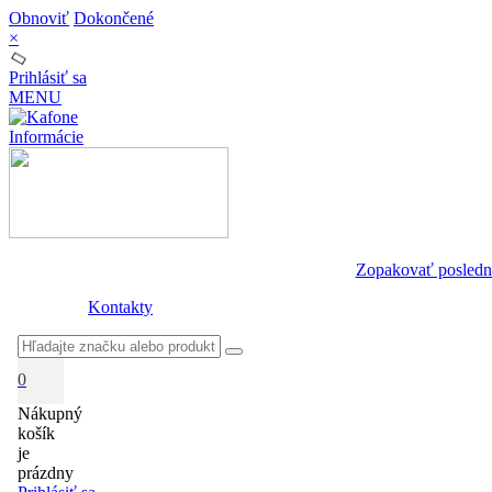
Obnoviť
Dokončené
×
Prihlásiť sa
MENU
Informácie
Zopakovať posledn
Kontakty
0
Nákupný
košík
je
prázdny