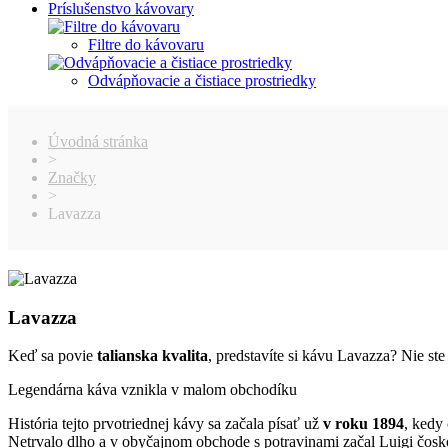
Príslušenstvo kávovary
Filtre do kávovaru
Odvápňovacie a čistiace prostriedky
Úvodná stránka
>
Značky
>
Lavazza
Lavazza
Keď sa povie
talianska kvalita
, predstavíte si kávu Lavazza? Nie st
Legendárna káva vznikla v malom obchodíku
História tejto prvotriednej kávy sa začala písať už
v roku 1894
, kedy
Netrvalo dlho a v obyčajnom obchode s potravinami začal Luigi čos