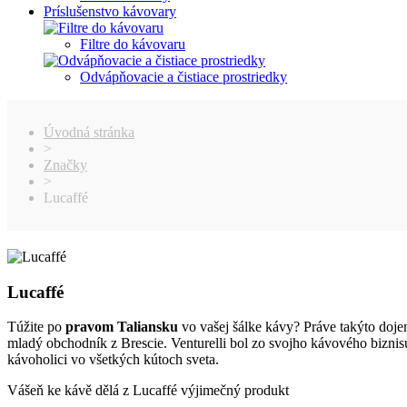
Príslušenstvo kávovary
Filtre do kávovaru
Odvápňovacie a čistiace prostriedky
Úvodná stránka
>
Značky
>
Lucaffé
Lucaffé
Túžite po
pravom Taliansku
vo vašej šálke kávy? Práve takýto doje
mladý obchodník z Brescie. Venturelli bol zo svojho kávového bizni
kávoholici vo všetkých kútoch sveta.
Vášeň ke kávě dělá z Lucaffé výjimečný produkt