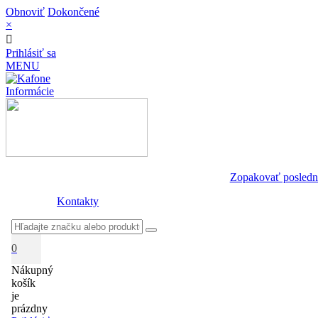
Obnoviť
Dokončené
×
Prihlásiť sa
MENU
Informácie
Zopakovať posledn
Kontakty
0
Nákupný
košík
je
prázdny