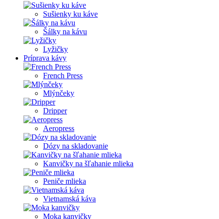
Sušienky ku káve
Šálky na kávu
Lyžičky
Príprava kávy
French Press
Mlýnčeky
Dripper
Aeropress
Dózy na skladovanie
Kanvičky na šľahanie mlieka
Peniče mlieka
Vietnamská káva
Moka kanvičky