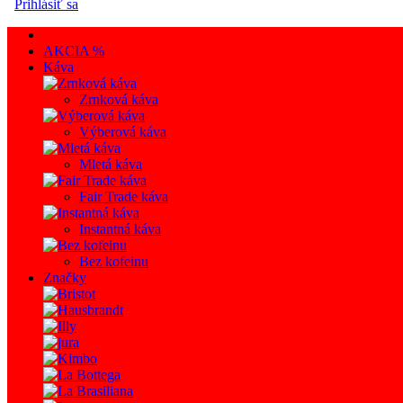
Prihlásiť sa
AKCIA %
Káva
Zrnková káva
Výberová káva
Mletá káva
Fair Trade káva
Instantná káva
Bez kofeinu
Značky