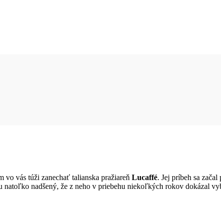
m vo vás túži zanechať talianska pražiareň
Lucaffé
. Jej príbeh sa začal
su natoľko nadšený, že z neho v priebehu niekoľkých rokov dokázal v