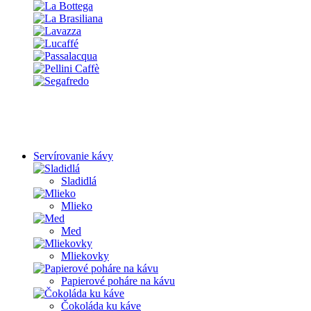
Servírovanie kávy
Sladidlá
Mlieko
Med
Mliekovky
Papierové poháre na kávu
Čokoláda ku káve