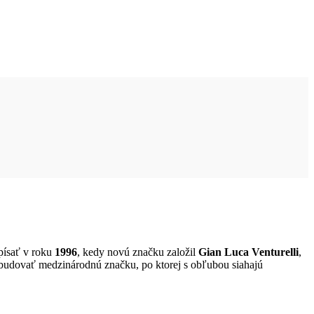
 písať v roku
1996
, kedy novú značku založil
Gian Luca Venturelli
,
ybudovať medzinárodnú značku, po ktorej s obľubou siahajú