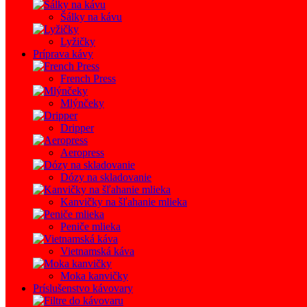
Šálky na kávu
Lyžičky
Príprava kávy
French Press
Mlýnčeky
Dripper
Aeropress
Dózy na skladovanie
Kanvičky na šľahanie mlieka
Peniče mlieka
Vietnamská káva
Moka kanvičky
Príslušenstvo kávovary