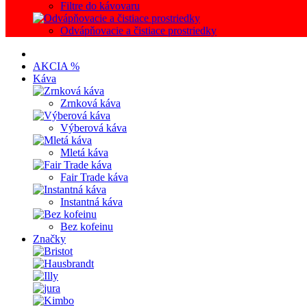
Filtre do kávovaru
Odvápňovacie a čistiace prostriedky
AKCIA %
Káva
Zrnková káva
Výberová káva
Mletá káva
Fair Trade káva
Instantná káva
Bez kofeinu
Značky