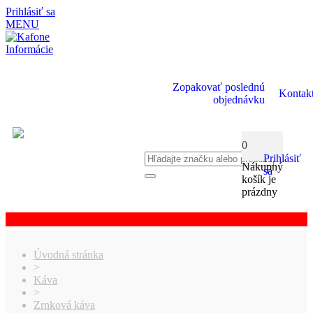
Prihlásiť sa
MENU
Informácie
Zopakovať poslednú
Kontak
objednávku
0
Prihlásiť
Nákupný
sa
košík je
prázdny
Úvodná stránka
>
Káva
>
Zrnková káva