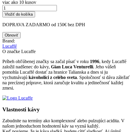
viac ako 10 kusov
Vložiť do košíka
DOPRAVA ZADARMO od 150€ bez DPH
Brand:
Lucaffé
O značke Lucaffe
Príbeh obľúbenej značky sa začal písať v roku
1996
, kedy Lucaffé
založil nadšenec do kávy,
Gian Luca Venturelli
. Jeho vášeň
pomohla Lucaffé dostať za hranice Talianska a dnes si ju
vychutnávajú
kávoholici z celého sveta
. Spoločnosť si dáva záležať
na precíznej príprave, ktorá zaručuje kvalitu a jedinečnosť každej
zmesi.
Vlastnosti kávy
Zabudnite na termíny ako komplexnosť alebo pulzujúci acidita. V
našom jednoduchom hodnotení káv sa vyzná každý.
Keď povieme, že je káva sladká, budete cítiť sladkosť. Aj úplný