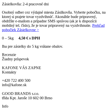
Zásielkovňa: 2-4 pracovné dni
Osobný odber cez výdajné miesta Zásilkovňa. Vyberte pobočku, na
ktorej si prajete tovar vyzdvihnúť. Akonáhle bude pripravený,
obdržíte e-mailom a prípadne SMS správou (ak je k dispozícii
mobilný tel. číslo), že je tovar pripravený na vyzdvihnutie.
Prehľad
pobočiek Zásielkovne >
0
–
5kg
4,50 € s DPH
Iba pre zásielky do 5 kg vrátane obalov.
Recenzie
Žiadny príspevok
KAFONE VÁS ZAPNE
Kontakty
+420 722 400 500
info@kafone.sk
GOOD BRANDS s.r.o.
třída Kpt. Jaroše 10 602 00 Brno
Info