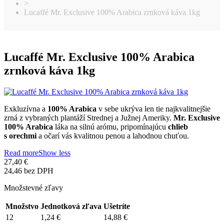
>
Lucaffé Mr. Exclusive 100% Arabica zrnková káva 1kg
Lucaffé Mr. Exclusive 100% Arabica
zrnková káva 1kg
Exkluzívna a
100% Arabica
v sebe ukrýva len tie najkvalitnejšie
zrná z vybraných plantáží Strednej a Južnej Ameriky.
Mr. Exclusive
100% Arabica
láka na silnú arómu, pripomínajúcu
chlieb
s orechmi
a očarí vás kvalitnou penou a lahodnou chuťou.
Read more
Show less
27,40 €
24,46 bez DPH
Množstevné zľavy
Množstvo
Jednotková zľava
Ušetríte
12
1,24 €
14,88 €