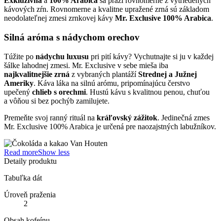
Exkluzívna
a
100% Arabica
sa praží rovnomerne z vytriedených
kávových zŕn. Rovnomerne a kvalitne upražené zrná sú základom
neodolateľnej zmesi zrnkovej kávy
Mr. Exclusive 100% Arabica
.
Silná aróma s nádychom orechov
Túžite po
nádychu luxusu
pri pití kávy? Vychutnajte si ju v každej
šálke lahodnej zmesi. Mr. Exclusive v sebe mieša iba
najkvalitnejšie zrná
z vybraných plantáží
Strednej a Južnej
Ameriky
. Káva láka na silnú arómu, pripomínajúcu čerstvo
upečený
chlieb s orechmi
. Hustú kávu s kvalitnou penou, chuťou
a vôňou si bez pochýb zamilujete.
Premeňte svoj ranný rituál na
kráľovský zážitok
. Jedinečná zmes
Mr. Exclusive 100% Arabica je určená pre naozajstných labužníkov.
Read more
Show less
Detaily produktu
Tabuľka dát
Úroveň praženia
2
Obsah kofeínu