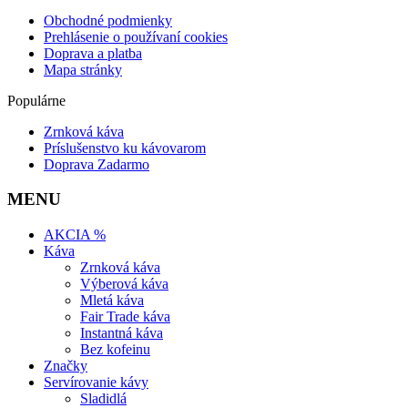
Obchodné podmienky
Prehlásenie o používaní cookies
Doprava a platba
Mapa stránky
Populárne
Zrnková káva
Príslušenstvo ku kávovarom
Doprava Zadarmo
MENU
AKCIA %
Káva
Zrnková káva
Výberová káva
Mletá káva
Fair Trade káva
Instantná káva
Bez kofeinu
Značky
Servírovanie kávy
Sladidlá