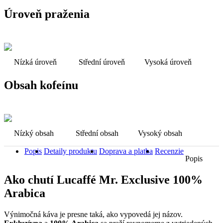
Úroveň praženia
Nízká úroveň
Střední úroveň
Vysoká úroveň
Obsah kofeínu
Nízký obsah
Střední obsah
Vysoký obsah
Popis
Detaily produktu
Doprava a platba
Recenzie
Popis
Ako chutí Lucaffé Mr. Exclusive 100%
Arabica
Výnimočná káva je presne taká, ako vypovedá jej názov.