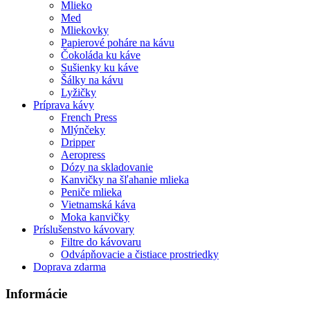
Mlieko
Med
Mliekovky
Papierové poháre na kávu
Čokoláda ku káve
Sušienky ku káve
Šálky na kávu
Lyžičky
Príprava kávy
French Press
Mlýnčeky
Dripper
Aeropress
Dózy na skladovanie
Kanvičky na šľahanie mlieka
Peniče mlieka
Vietnamská káva
Moka kanvičky
Príslušenstvo kávovary
Filtre do kávovaru
Odvápňovacie a čistiace prostriedky
Doprava zdarma
Informácie