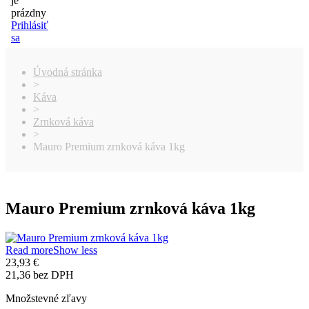
je
prázdny
Prihlásiť
sa
Úvodná stránka
>
Káva
>
Zrnková káva
>
Mauro Premium zrnková káva 1kg
Mauro Premium zrnková káva 1kg
Read more
Show less
23,93 €
21,36 bez DPH
Množstevné zľavy