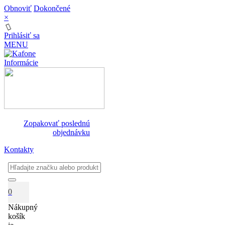
Obnoviť
Dokončené
×
Prihlásiť sa
MENU
Informácie
Zopakovať poslednú
objednávku
Kontakty
0
Nákupný
košík