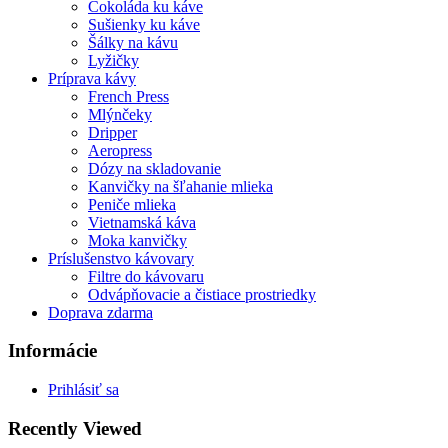
Čokoláda ku káve
Sušienky ku káve
Šálky na kávu
Lyžičky
Príprava kávy
French Press
Mlýnčeky
Dripper
Aeropress
Dózy na skladovanie
Kanvičky na šľahanie mlieka
Peniče mlieka
Vietnamská káva
Moka kanvičky
Príslušenstvo kávovary
Filtre do kávovaru
Odvápňovacie a čistiace prostriedky
Doprava zdarma
Informácie
Prihlásiť sa
Recently Viewed