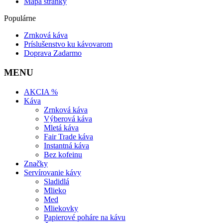
Mapa stránky
Populárne
Zrnková káva
Príslušenstvo ku kávovarom
Doprava Zadarmo
MENU
AKCIA %
Káva
Zrnková káva
Výberová káva
Mletá káva
Fair Trade káva
Instantná káva
Bez kofeinu
Značky
Servírovanie kávy
Sladidlá
Mlieko
Med
Mliekovky
Papierové poháre na kávu