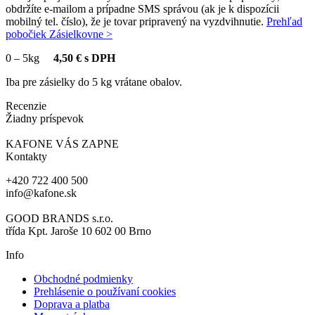
obdržíte e-mailom a prípadne SMS správou (ak je k dispozícii
mobilný tel. číslo), že je tovar pripravený na vyzdvihnutie.
Prehľad
pobočiek Zásielkovne >
0
–
5kg
4,50 € s DPH
Iba pre zásielky do 5 kg vrátane obalov.
Recenzie
Žiadny príspevok
KAFONE VÁS ZAPNE
Kontakty
+420 722 400 500
info@kafone.sk
GOOD BRANDS s.r.o.
třída Kpt. Jaroše 10 602 00 Brno
Info
Obchodné podmienky
Prehlásenie o používaní cookies
Doprava a platba