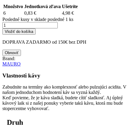
Množstvo
Jednotková zľava
Ušetríte
6
0,83 €
4,98 €
Posledné kusy v sklade
posledné 1 ks
Vložiť do košíka
DOPRAVA ZADARMO od 150€ bez DPH
Brand:
MAURO
Vlastnosti kávy
Zabudnite na termíny ako komplexnosť alebo pulzujúci acidita. V
našom jednoduchom hodnotení káv sa vyzná každý.
Keď povieme, že je káva sladká, budete cítiť sladkosť. Aj úplný
kávový laik si z našej ponuky vyberie takú kávu, ktorá mu bude
stopercentne vyhovovať.
Druh