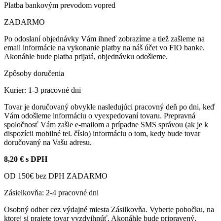
Platba bankovým prevodom vopred
ZADARMO
Po odoslaní objednávky Vám ihneď zobrazíme a tiež zašleme na
email informácie na vykonanie platby na náš účet vo FIO banke.
Akonáhle bude platba prijatá, objednávku odošleme.
Zpôsoby doručenia
Kurier: 1-3 pracovné dni
Tovar je doručovaný obvykle nasledujúci pracovný deň po dni, keď
Vám odošleme informáciu o vyexpedovaní tovaru. Prepravná
spoločnosť Vám zašle e-mailom a prípadne SMS správou (ak je k
dispozícii mobilné tel. číslo) informáciu o tom, kedy bude tovar
doručovaný na Vašu adresu.
8,20 € s DPH
OD 150€ bez DPH ZADARMO
Zásielkovňa: 2-4 pracovné dni
Osobný odber cez výdajné miesta Zásilkovňa. Vyberte pobočku, na
ktorej si prajete tovar vyzdvihnúť. Akonáhle bude pripravený,