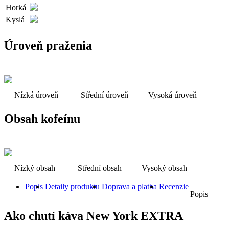
Horká
Kyslá
Úroveň praženia
Nízká úroveň
Střední úroveň
Vysoká úroveň
Obsah kofeínu
Nízký obsah
Střední obsah
Vysoký obsah
Popis
Detaily produktu
Doprava a platba
Recenzie
Popis
Ako chutí káva New York EXTRA