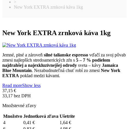
>
New York EXTRA zrnková káva 1kg
New York EXTRA zrnková káva 1kg
Jemné, plné a zároveň
silné talianske espresso
vďačí za svoj pôvab
zmesi najlepších stredoamerických zŕn s
5 – 7 % podielom
najdrahšej a najexkluzívnejšej odrody
sveta – kávy
Jamaica
Blue Mountain
. Nezabudnuteľná chuť robí zo zmesi
New York
EXTRA
poklad medzi kávami.
Read more
Show less
37,15 €
33,17 bez DPH
Množstevné zľavy
Množstvo
Jednotková zľava
Ušetríte
4
0,41 €
1,64 €
6
0,83 €
4,98 €