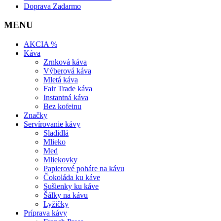
Doprava Zadarmo
MENU
AKCIA %
Káva
Zrnková káva
Výberová káva
Mletá káva
Fair Trade káva
Instantná káva
Bez kofeinu
Značky
Servírovanie kávy
Sladidlá
Mlieko
Med
Mliekovky
Papierové poháre na kávu
Čokoláda ku káve
Sušienky ku káve
Šálky na kávu
Lyžičky
Príprava kávy