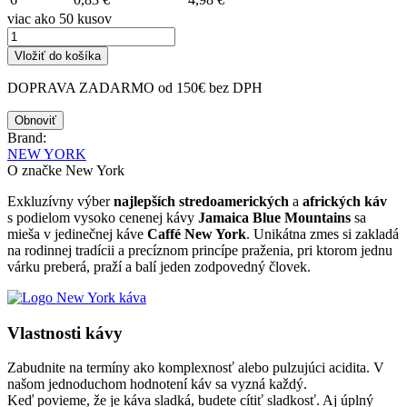
viac ako 50 kusov
Vložiť do košíka
DOPRAVA ZADARMO od 150€ bez DPH
Brand:
NEW YORK
O značke New York
Exkluzívny výber
najlepších stredoamerických
a
afrických káv
s podielom vysoko cenenej kávy
Jamaica Blue Mountains
sa
mieša v jedinečnej káve
Caffé New York
. Unikátna zmes si zakladá
na rodinnej tradícii a precíznom princípe praženia, pri ktorom jednu
várku preberá, praží a balí jeden zodpovedný človek.
Vlastnosti kávy
Zabudnite na termíny ako komplexnosť alebo pulzujúci acidita. V
našom jednoduchom hodnotení káv sa vyzná každý.
Keď povieme, že je káva sladká, budete cítiť sladkosť. Aj úplný