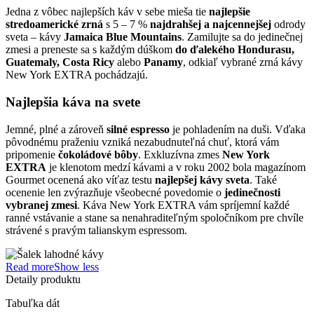
Jedna z vôbec najlepších káv v sebe mieša tie
najlepšie
stredoamerické zrná
s 5 – 7 %
najdrahšej a najcennejšej
odrody
sveta – kávy
Jamaica Blue Mountains
. Zamilujte sa do jedinečnej
zmesi a preneste sa s každým dúškom
do ďalekého Hondurasu,
Guatemaly, Costa Ricy
alebo
Panamy
, odkiaľ vybrané zrná kávy
New York EXTRA pochádzajú.
Najlepšia káva na svete
Jemné, plné a zároveň
silné espresso
je pohladením na duši. Vďaka
pôvodnému praženiu vzniká nezabudnuteľná chuť, ktorá vám
pripomenie
čokoládové bôby
. Exkluzívna zmes
New York
EXTRA
je klenotom medzí kávami a v roku 2002 bola magazínom
Gourmet ocenená ako víťaz testu
najlepšej kávy sveta
. Také
ocenenie len zvýrazňuje všeobecné povedomie o
jedinečnosti
vybranej zmesi
. Káva New York EXTRA vám spríjemní každé
ranné vstávanie a stane sa nenahraditeľným spoločníkom pre chvíle
strávené s pravým talianskym espressom.
Read more
Show less
Detaily produktu
Tabuľka dát