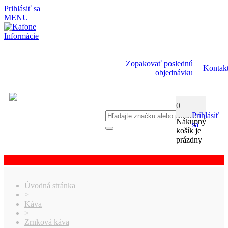
Prihlásiť sa
MENU
Informácie
Zopakovať poslednú
Kontak
objednávku
0
Prihlásiť
Nákupný
sa
košík je
prázdny
Úvodná stránka
>
Káva
>
Zrnková káva