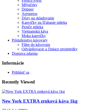
French Press
Mlýnčeky
Dripper
Aeropress
Dózy na skladovanie
Kanvičky na šľahanie mlieka
Peniče mlieka
Vietnamská káva
Moka kanvičky
Príslušenstvo kávovary
Filtre do kávovaru
Odvápňovacie a čistiace prostriedky
Doprava zdarma
Informácie
Prihlásiť sa
Recently Viewed
New York EXTRA zrnková káva 1kg