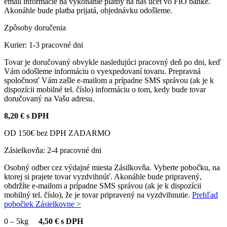
email informácie na vykonanie platby na náš účet vo FIO banke.
Akonáhle bude platba prijatá, objednávku odošleme.
Zpôsoby doručenia
Kurier: 1-3 pracovné dni
Tovar je doručovaný obvykle nasledujúci pracovný deň po dni, keď
Vám odošleme informáciu o vyexpedovaní tovaru. Prepravná
spoločnosť Vám zašle e-mailom a prípadne SMS správou (ak je k
dispozícii mobilné tel. číslo) informáciu o tom, kedy bude tovar
doručovaný na Vašu adresu.
8,20 € s DPH
OD 150€ bez DPH ZADARMO
Zásielkovňa: 2-4 pracovné dni
Osobný odber cez výdajné miesta Zásilkovňa. Vyberte pobočku, na
ktorej si prajete tovar vyzdvihnúť. Akonáhle bude pripravený,
obdržíte e-mailom a prípadne SMS správou (ak je k dispozícii
mobilný tel. číslo), že je tovar pripravený na vyzdvihnutie.
Prehľad
pobočiek Zásielkovne >
0
–
5kg
4,50 € s DPH