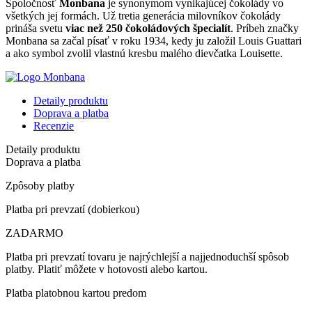
Spoločnosť
Monbana
je synonymom vynikajúcej čokolády vo
všetkých jej formách. Už tretia generácia milovníkov čokolády
prináša svetu
viac než 250 čokoládových špecialít
. Príbeh značky
Monbana sa začal písať v roku 1934, kedy ju založil Louis Guattari
a ako symbol zvolil vlastnú kresbu malého dievčatka Louisette.
Detaily produktu
Doprava a platba
Recenzie
Detaily produktu
Doprava a platba
Zpôsoby platby
Platba pri prevzatí (dobierkou)
ZADARMO
Platba pri prevzatí tovaru je najrýchlejší a najjednoduchší spôsob
platby. Platiť môžete v hotovosti alebo kartou.
Platba platobnou kartou predom