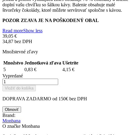
doplní vašu chvíľku so šálkou kávy. Balenie obsahuje malé
štvorčeky čokolády, ktoré môžete servírovať spoločne s kávou.
POZOR ZĽAVA JE NA POŠKODENÝ OBAL
Read more
Show less
39,05 €
34,87 bez DPH
Množstevné zľavy
Množstvo
Jednotková zľava
Ušetríte
5
0,83 €
4,15 €
Vypredané
Vložiť do košíka
DOPRAVA ZADARMO od 150€ bez DPH
Brand:
Monbana
O značke Monbana