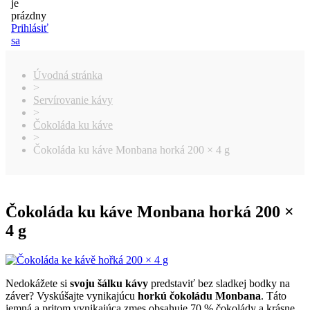
je
prázdny
Prihlásiť
sa
Úvodná stránka
>
Servírovanie kávy
>
Čokoláda ku káve
>
Čokoláda ku káve Monbana horká 200 × 4 g
Čokoláda ku káve Monbana horká 200 ×
4 g
Nedokážete si
svoju šálku kávy
predstaviť bez sladkej bodky na
záver? Vyskúšajte vynikajúcu
horkú čokoládu Monbana
. Táto
jemná a pritom vynikajúca zmes obsahuje 70 % čokolády a krásne