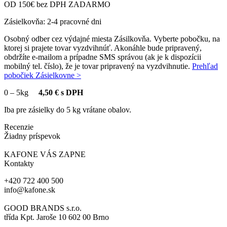
OD 150€ bez DPH ZADARMO
Zásielkovňa: 2-4 pracovné dni
Osobný odber cez výdajné miesta Zásilkovňa. Vyberte pobočku, na
ktorej si prajete tovar vyzdvihnúť. Akonáhle bude pripravený,
obdržíte e-mailom a prípadne SMS správou (ak je k dispozícii
mobilný tel. číslo), že je tovar pripravený na vyzdvihnutie.
Prehľad
pobočiek Zásielkovne >
0
–
5kg
4,50 € s DPH
Iba pre zásielky do 5 kg vrátane obalov.
Recenzie
Žiadny príspevok
KAFONE VÁS ZAPNE
Kontakty
+420 722 400 500
info@kafone.sk
GOOD BRANDS s.r.o.
třída Kpt. Jaroše 10 602 00 Brno