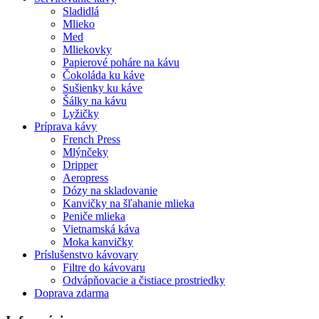
Sladidlá
Mlieko
Med
Mliekovky
Papierové poháre na kávu
Čokoláda ku káve
Sušienky ku káve
Šálky na kávu
Lyžičky
Príprava kávy
French Press
Mlýnčeky
Dripper
Aeropress
Dózy na skladovanie
Kanvičky na šľahanie mlieka
Peniče mlieka
Vietnamská káva
Moka kanvičky
Príslušenstvo kávovary
Filtre do kávovaru
Odvápňovacie a čistiace prostriedky
Doprava zdarma