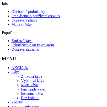
Info
Obchodné podmienky
Prehlásenie o používaní cookies
Doprava a platba
Mapa stránky
Populárne
Zrnková káva
Príslušenstvo ku kávovarom
Doprava Zadarmo
MENU
AKCIA %
Káva
Zrnková káva
Výberová káva
Mletá káva
Fair Trade káva
Instantná káva
Bez kofeinu
Značky
Servírovanie kávy