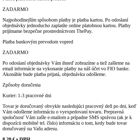
ZADARMO
Najpohodlnejším spôsobom platby je platba kartou. Po odoslaní
objednávky jednoducho zaplatíte online platobnou kartou. Platby
prijímame bezpečne prostredníctvom ThePay.
Platba bankovým prevodom vopred
ZADARMO
Po odoslaní objednávky Vám ihneď zobrazíme a tiež zašleme na
email informácie na vykonanie platby na náš účet vo FIO banke.
Akonáhle bude platba prijatá, objednávku odošleme.
Zpôsoby doručenia
Kurier: 1-3 pracovné dni
Tovar je doručovaný obvykle nasledujúci pracovný deň po dni, keď
Vám odošleme informáciu o vyexpedovaní tovaru. Prepravná
spoločnosť Vám zašle e-mailom a prípadne SMS správou (ak je k
dispozícii mobilné tel. číslo) informáciu o tom, kedy bude tovar
doručovaný na Vašu adresu.
8,20 € s DPH