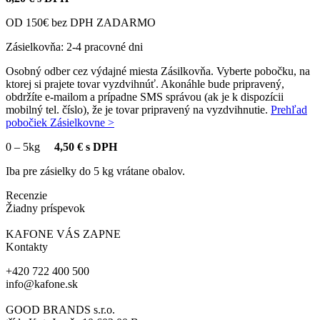
OD 150€ bez DPH ZADARMO
Zásielkovňa: 2-4 pracovné dni
Osobný odber cez výdajné miesta Zásilkovňa. Vyberte pobočku, na
ktorej si prajete tovar vyzdvihnúť. Akonáhle bude pripravený,
obdržíte e-mailom a prípadne SMS správou (ak je k dispozícii
mobilný tel. číslo), že je tovar pripravený na vyzdvihnutie.
Prehľad
pobočiek Zásielkovne >
0
–
5kg
4,50 € s DPH
Iba pre zásielky do 5 kg vrátane obalov.
Recenzie
Žiadny príspevok
KAFONE VÁS ZAPNE
Kontakty
+420 722 400 500
info@kafone.sk
GOOD BRANDS s.r.o.