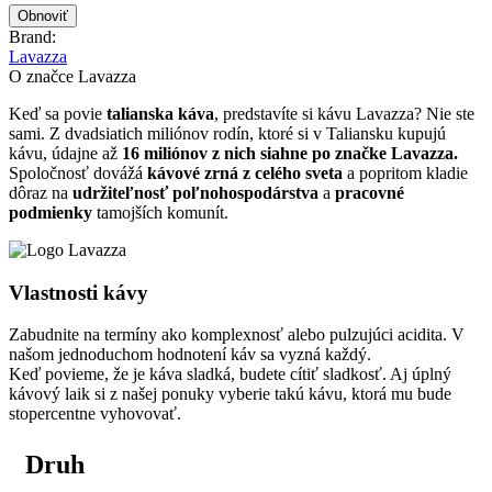
Brand:
Lavazza
O značce Lavazza
Keď sa povie
talianska káva
, predstavíte si kávu Lavazza? Nie ste
sami. Z dvadsiatich miliónov rodín, ktoré si v Taliansku kupujú
kávu, údajne až
16 miliónov z nich siahne po značke Lavazza.
Spoločnosť dovážá
kávové zrná z celého sveta
a popritom kladie
d
ôraz na
udržiteľnosť poľnohospodárstva
a
pracovné
podmienky
tamojších komunít.
Vlastnosti kávy
Zabudnite na termíny ako komplexnosť alebo pulzujúci acidita. V
našom jednoduchom hodnotení káv sa vyzná každý.
Keď povieme, že je káva sladká, budete cítiť sladkosť. Aj úplný
kávový laik si z našej ponuky vyberie takú kávu, ktorá mu bude
stopercentne vyhovovať.
Druh