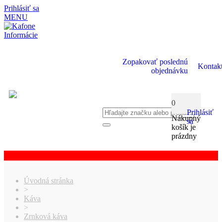
Prihlásiť sa
MENU
Informácie
Zopakovať poslednú
Kontak
objednávku
0
Prihlásiť
Nákupný
sa
košík je
prázdny
Úvodná stránka
>
Káva
>
Zrnková káva