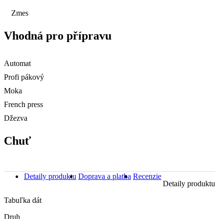
Zmes
Vhodná pro přípravu
Automat
Profi pákový
Moka
French press
Džezva
Chuť
Detaily produktu
Doprava a platba
Recenzie
Detaily produktu
Tabuľka dát
Druh