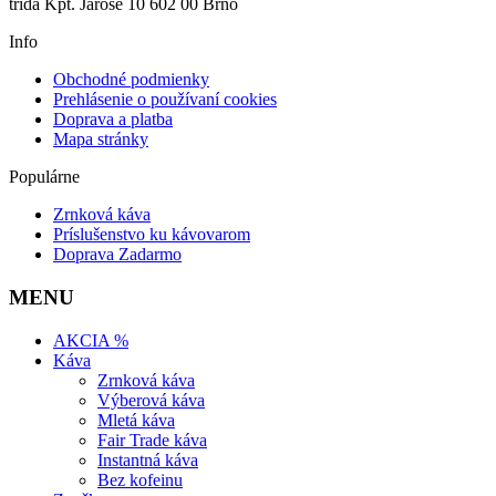
třída Kpt. Jaroše 10 602 00 Brno
Info
Obchodné podmienky
Prehlásenie o používaní cookies
Doprava a platba
Mapa stránky
Populárne
Zrnková káva
Príslušenstvo ku kávovarom
Doprava Zadarmo
MENU
AKCIA %
Káva
Zrnková káva
Výberová káva
Mletá káva
Fair Trade káva
Instantná káva
Bez kofeinu