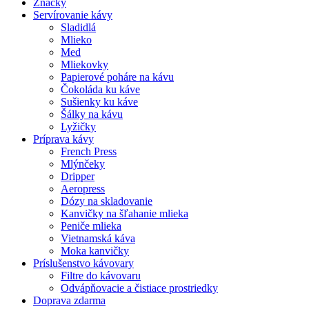
Značky
Servírovanie kávy
Sladidlá
Mlieko
Med
Mliekovky
Papierové poháre na kávu
Čokoláda ku káve
Sušienky ku káve
Šálky na kávu
Lyžičky
Príprava kávy
French Press
Mlýnčeky
Dripper
Aeropress
Dózy na skladovanie
Kanvičky na šľahanie mlieka
Peniče mlieka
Vietnamská káva
Moka kanvičky
Príslušenstvo kávovary
Filtre do kávovaru
Odvápňovacie a čistiace prostriedky
Doprava zdarma