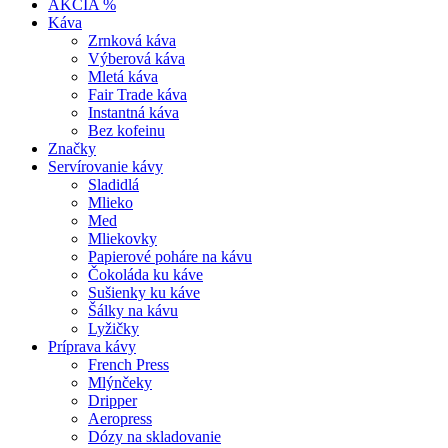
AKCIA %
Káva
Zrnková káva
Výberová káva
Mletá káva
Fair Trade káva
Instantná káva
Bez kofeinu
Značky
Servírovanie kávy
Sladidlá
Mlieko
Med
Mliekovky
Papierové poháre na kávu
Čokoláda ku káve
Sušienky ku káve
Šálky na kávu
Lyžičky
Príprava kávy
French Press
Mlýnčeky
Dripper
Aeropress
Dózy na skladovanie