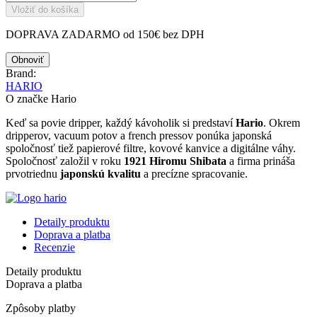
Vložiť do košíka
DOPRAVA ZADARMO od 150€ bez DPH
Brand:
HARIO
O značke Hario
Keď sa povie dripper, každý kávoholik si predstaví
Hario
. Okrem
dripperov, vacuum potov a french pressov ponúka japonská
spoločnosť tiež papierové filtre, kovové kanvice a digitálne váhy.
Spoločnosť založil v roku
1921 Hiromu Shibata
a firma prináša
prvotriednu
japonskú kvalitu
a precízne spracovanie.
Detaily produktu
Doprava a platba
Recenzie
Detaily produktu
Doprava a platba
Zpôsoby platby