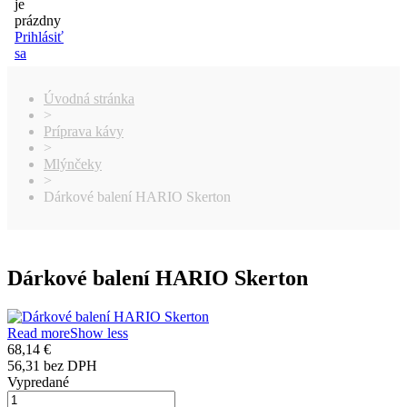
je
prázdny
Prihlásiť
sa
Úvodná stránka
>
Príprava kávy
>
Mlýnčeky
>
Dárkové balení HARIO Skerton
Dárkové balení HARIO Skerton
Read more
Show less
68,14 €
56,31 bez DPH
Vypredané