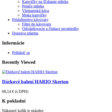
Kanvičky na šľahanie mlieka
Peniče mlieka
Vietnamská káva
Moka kanvičky
Príslušenstvo kávovary
Filtre do kávovaru
Odvápňovacie a čistiace prostriedky
Doprava zdarma
Informácie
Prihlásiť sa
Recently Viewed
Dárkové balení HARIO Skerton
68,14 €
(s DPH)
K pokladni
Nákupný košík je prázdny