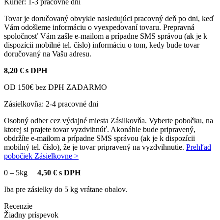
Kurier: 1-3 pracovné dni
Tovar je doručovaný obvykle nasledujúci pracovný deň po dni, keď
Vám odošleme informáciu o vyexpedovaní tovaru. Prepravná
spoločnosť Vám zašle e-mailom a prípadne SMS správou (ak je k
dispozícii mobilné tel. číslo) informáciu o tom, kedy bude tovar
doručovaný na Vašu adresu.
8,20 € s DPH
OD 150€ bez DPH ZADARMO
Zásielkovňa: 2-4 pracovné dni
Osobný odber cez výdajné miesta Zásilkovňa. Vyberte pobočku, na
ktorej si prajete tovar vyzdvihnúť. Akonáhle bude pripravený,
obdržíte e-mailom a prípadne SMS správou (ak je k dispozícii
mobilný tel. číslo), že je tovar pripravený na vyzdvihnutie.
Prehľad
pobočiek Zásielkovne >
0
–
5kg
4,50 € s DPH
Iba pre zásielky do 5 kg vrátane obalov.
Recenzie
Žiadny príspevok