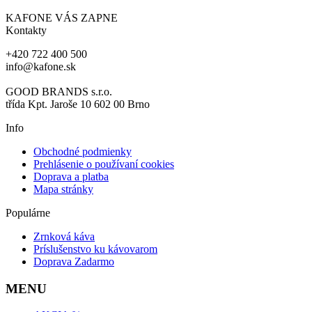
KAFONE VÁS ZAPNE
Kontakty
+420 722 400 500
info@kafone.sk
GOOD BRANDS s.r.o.
třída Kpt. Jaroše 10 602 00 Brno
Info
Obchodné podmienky
Prehlásenie o používaní cookies
Doprava a platba
Mapa stránky
Populárne
Zrnková káva
Príslušenstvo ku kávovarom
Doprava Zadarmo
MENU