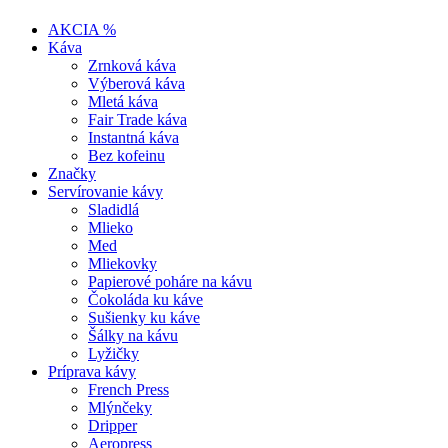
AKCIA %
Káva
Zrnková káva
Výberová káva
Mletá káva
Fair Trade káva
Instantná káva
Bez kofeinu
Značky
Servírovanie kávy
Sladidlá
Mlieko
Med
Mliekovky
Papierové poháre na kávu
Čokoláda ku káve
Sušienky ku káve
Šálky na kávu
Lyžičky
Príprava kávy
French Press
Mlýnčeky
Dripper
Aeropress