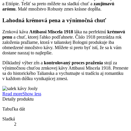
a Etiópie. Tešiť sa preto môžete na sladkú chuť a
zaujímavú
arómu
. Malé množstvo Robusty zmes krásne dopĺňa.
Lahodná krémová pena a výnimočná chuť
Zrnková káva
Attibassi Miscela 1918
láka na perfektnú
krémovú
penu
a chuť, ktorej ľahko podľahnete. Číslo 1918 prezrádza rok
založenia pražiarne, ktorá v talianskej Bologni produkuje iba
obmedzené množstvo kávy. Môžete si preto byť istí, že sa k vám
dostane naozaj to najlepšie.
Dôkladný výber zŕn a
kontrolovaný proces praženia
stojí za
výnimočnou chuťou zrnkovej kávy Attibassi Miscela 1918. Preneste
sa do historického Talianska a vychutnajte si tradíciu aj romantiku
v každom dúšku vynikajúcej zmesi.
Read more
Show less
Detaily produktu
Tabuľka dát
Sladká
2