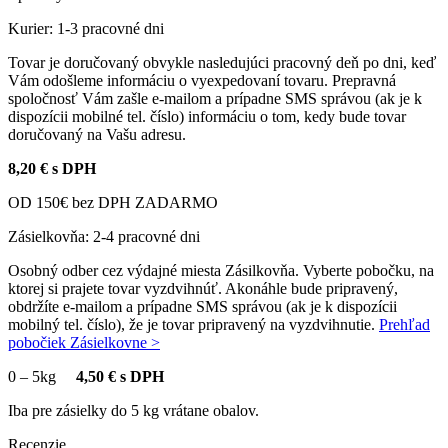
Kurier: 1-3 pracovné dni
Tovar je doručovaný obvykle nasledujúci pracovný deň po dni, keď
Vám odošleme informáciu o vyexpedovaní tovaru. Prepravná
spoločnosť Vám zašle e-mailom a prípadne SMS správou (ak je k
dispozícii mobilné tel. číslo) informáciu o tom, kedy bude tovar
doručovaný na Vašu adresu.
8,20 € s DPH
OD 150€ bez DPH ZADARMO
Zásielkovňa: 2-4 pracovné dni
Osobný odber cez výdajné miesta Zásilkovňa. Vyberte pobočku, na
ktorej si prajete tovar vyzdvihnúť. Akonáhle bude pripravený,
obdržíte e-mailom a prípadne SMS správou (ak je k dispozícii
mobilný tel. číslo), že je tovar pripravený na vyzdvihnutie.
Prehľad
pobočiek Zásielkovne >
0
–
5kg
4,50 € s DPH
Iba pre zásielky do 5 kg vrátane obalov.
Recenzie