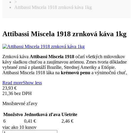
>
Attibassi Miscela 1918 zrnková káva 1kg
Attibassi Miscela 1918 zrnková káva 1kg
Zrnková káva
Attibassi Miscela 1918
očarí všetkých milovníkov
kávy sladkou chuťou a zaujímavou arómou. Zmes tvoria dôkladne
vybrané zrná z plantáží Brazílie, Strednej Ameriky a Etiópie.
Attibassi Miscela 1918 láka na
krémovú penu
a výnimočnú chuť,
Read more
Show less
23,93 €
21,36 bez DPH
Množstevné zľavy
Množstvo
Jednotková zľava
Ušetríte
6
0,41 €
2,46 €
viac ako 10 kusov