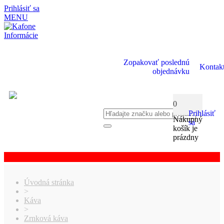
Prihlásiť sa
MENU
Informácie
Zopakovať poslednú
Kontak
objednávku
0
Prihlásiť
Nákupný
sa
košík je
prázdny
Úvodná stránka
>
Káva
>
Zrnková káva