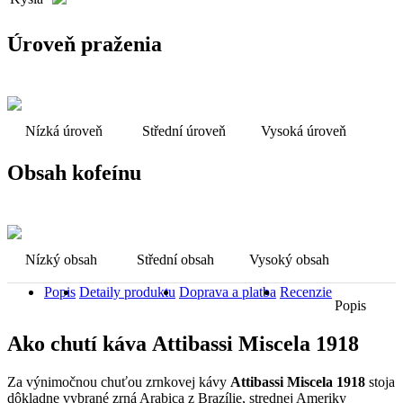
Úroveň praženia
Nízká úroveň
Střední úroveň
Vysoká úroveň
Obsah kofeínu
Nízký obsah
Střední obsah
Vysoký obsah
Popis
Detaily produktu
Doprava a platba
Recenzie
Popis
Ako chutí káva Attibassi Miscela 1918
Za výnimočnou chuťou zrnkovej kávy
Attibassi Miscela 1918
stoja
dôkladne vybrané zrná Arabica z Brazílie, strednej Ameriky