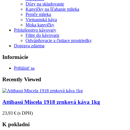
Dózy na skladovanie
Kanvičky na šľahanie mlieka
Peniče mlieka
Vietnamská káva
Moka kanvičky
Príslušenstvo kávovary
Filtre do kávovaru
Odvápňovacie a čistiace prostriedky
Doprava zdarma
Informácie
Prihlásiť sa
Recently Viewed
Attibassi Miscela 1918 zrnková káva 1kg
23,93 €
(s DPH)
K pokladni