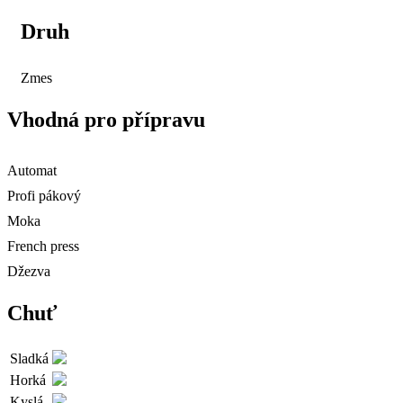
Druh
Zmes
Vhodná pro přípravu
Automat
Profi pákový
Moka
French press
Džezva
Chuť
Sladká
Horká
Kyslá