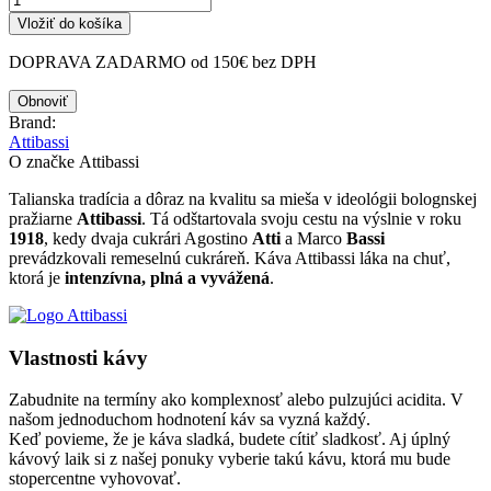
Vložiť do košíka
DOPRAVA ZADARMO od 150€ bez DPH
Brand:
Attibassi
O značke Attibassi
Talianska tradícia a dôraz na kvalitu sa mieša v ideológii bolognskej
pražiarne
Attibassi
. Tá odštartovala svoju cestu na výslnie v roku
1918
, kedy dvaja cukrári Agostino
Atti
a Marco
Bassi
prevádzkovali remeselnú cukráreň. Káva Attibassi láka na chuť,
ktorá je
intenzívna, plná a vyvážená
.
Vlastnosti kávy
Zabudnite na termíny ako komplexnosť alebo pulzujúci acidita. V
našom jednoduchom hodnotení káv sa vyzná každý.
Keď povieme, že je káva sladká, budete cítiť sladkosť. Aj úplný
kávový laik si z našej ponuky vyberie takú kávu, ktorá mu bude
stopercentne vyhovovať.