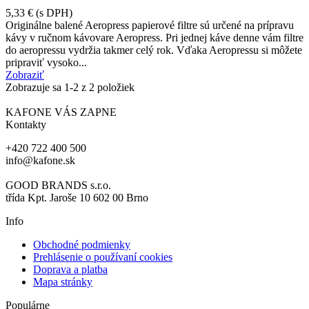
5,33 €
(s DPH)
Originálne balené Aeropress papierové filtre sú určené na prípravu
kávy v ručnom kávovare Aeropress. Pri jednej káve denne vám filtre
do aeropressu vydržia takmer celý rok. Vďaka Aeropressu si môžete
pripraviť vysoko...
Zobraziť
Zobrazuje sa
1
-2 z 2 položiek
KAFONE VÁS ZAPNE
Kontakty
+420 722 400 500
info@kafone.sk
GOOD BRANDS s.r.o.
třída Kpt. Jaroše 10 602 00 Brno
Info
Obchodné podmienky
Prehlásenie o používaní cookies
Doprava a platba
Mapa stránky
Populárne