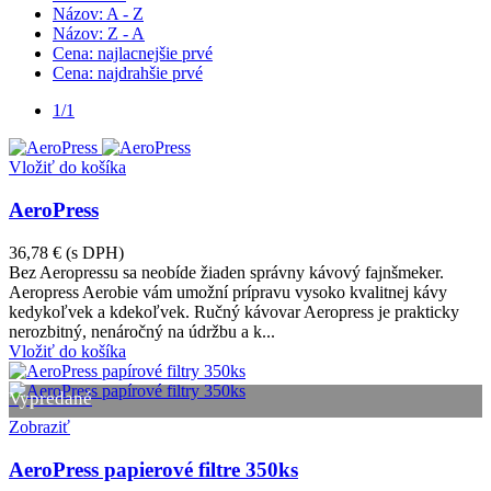
Názov: A - Z
Názov: Z - A
Cena: najlacnejšie prvé
Cena: najdrahšie prvé
1/1
Vložiť do košíka
AeroPress
36,78 €
(s DPH)
Bez Aeropressu sa neobíde žiaden správny kávový fajnšmeker.
Aeropress Aerobie vám umožní prípravu vysoko kvalitnej kávy
kedykoľvek a kdekoľvek. Ručný kávovar Aeropress je prakticky
nerozbitný, nenáročný na údržbu a k...
Vložiť do košíka
Vypredané
Zobraziť
AeroPress papierové filtre 350ks