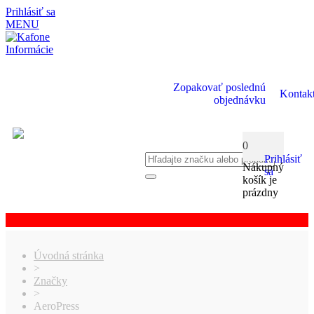
Prihlásiť sa
MENU
Informácie
Zopakovať poslednú
Kontak
objednávku
0
Prihlásiť
Nákupný
sa
košík je
prázdny
Úvodná stránka
>
Značky
>
AeroPress