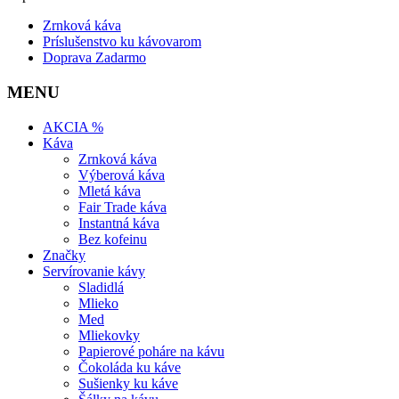
Zrnková káva
Príslušenstvo ku kávovarom
Doprava Zadarmo
MENU
AKCIA %
Káva
Zrnková káva
Výberová káva
Mletá káva
Fair Trade káva
Instantná káva
Bez kofeinu
Značky
Servírovanie kávy
Sladidlá
Mlieko
Med
Mliekovky
Papierové poháre na kávu
Čokoláda ku káve
Sušienky ku káve