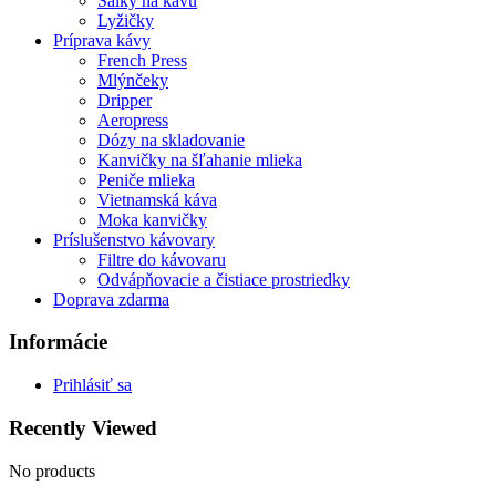
Šálky na kávu
Lyžičky
Príprava kávy
French Press
Mlýnčeky
Dripper
Aeropress
Dózy na skladovanie
Kanvičky na šľahanie mlieka
Peniče mlieka
Vietnamská káva
Moka kanvičky
Príslušenstvo kávovary
Filtre do kávovaru
Odvápňovacie a čistiace prostriedky
Doprava zdarma
Informácie
Prihlásiť sa
Recently Viewed
No products