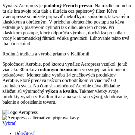
Vynález Aeropress je
podobný French pressu
. Na rozdiel od neho
tu ale hrá svoju rolu tlak a filtrácia cez papierový filter. Kávu
v aeropresse si môžete pripraviť niekoľkými spôsobmi, takzvaným
klasickým a obráteným. V priebehu obráteného postupu sa káva
extrahuje v plastovom cylindri tak dlho, ako len chcete. Pri
klasickom postupe, ktorý odporúča výrobca, dochádza po naliatí
vody k automatickej filtrácii vďaka gravitácii. Lúhovanie takto trvá
iba pár sekúnd
Rodinná tradícia a výroba priamo v Kalifornii
Spoločnosť Aerobie, pod ktorou vynález Aeropress vznikol, je už
viac ako 30 rokov
rodinným biznisom
a vo svojej tradícii mieni
pokračovať. Momentálne vyrába 14 značkových produktov
Aerobie, ktoré predáva tisícom obchodníkom vi viac než 60
krajinách sveta. Na čom si spoločnosť Aerobie dáva dôkladne
záležať sú výnimočný
výkon a kvalita
. Takmer všetky svoje
produkty vyrába v Kalifornii a sama sa stará o vývoj, skladovanie,
balenie a odosielanie tovaru.
Vybrať
Dôležitosť