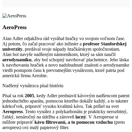
AeroPress
Alan Adler odjakživa rád vyrábal hračky vo svojom voľnom čase.
Aj potom, čo začal pracovať ako inžinier a
profesor Stanfordskej
univerzity
, predával svoje nápady hračkárskym spoločnostiam.
Alan bol navyše nadšeným námorníkom, ktorý sa sám naučil
aerodynamiku
, aby bol schopný navrhovať plachetnice. Jeho láska
k navrhovaniu hračiek a novo nadobudnuté znalosti o aerodynamike
viedli postupom času k prevratnejším vynálezom, ktoré patria pod
americkú firmu Aerobie.
Nadšený vynálezca písal históriu
Písal sa rok
2005
, kedy Adler predstavil kávovým nadšencom patent
jednoduchého aparátu, pomocou ktorého dokáže každý, a to takmer
kdekoľvek, pripraviť vysoko kvalitnú kávu. Tak prišiel na svet
Aeropress
. Tento vynález z polykarbonátu je prakticky nerozbitný,
ľahký, nenáročný na údržbu a zároveň
lacný
. V Aeropresse si
môžete pripraviť
kávu filtrovanú, a to pomocou vzduchu
(preto
aeropress) cez malý papierový filter.