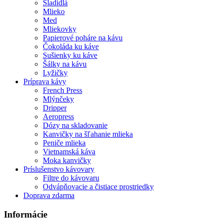
Sladidlá
Mlieko
Med
Mliekovky
Papierové poháre na kávu
Čokoláda ku káve
Sušienky ku káve
Šálky na kávu
Lyžičky
Príprava kávy
French Press
Mlýnčeky
Dripper
Aeropress
Dózy na skladovanie
Kanvičky na šľahanie mlieka
Peniče mlieka
Vietnamská káva
Moka kanvičky
Príslušenstvo kávovary
Filtre do kávovaru
Odvápňovacie a čistiace prostriedky
Doprava zdarma
Informácie