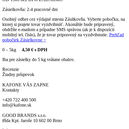
Zásielkovňa: 2-4 pracovné dni
Osobný odber cez výdajné miesta Zásilkovňa. Vyberte pobočku, na
ktorej si prajete tovar vyzdvihnúť. Akonáhle bude pripravený,
obdržíte e-mailom a prípadne SMS správou (ak je k dispozícii
mobilný tel. číslo), že je tovar pripravený na vyzdvihnutie.
Prehľad
pobočiek Zásielkovne >
0
–
5kg
4,50 € s DPH
Iba pre zásielky do 5 kg vrátane obalov.
Recenzie
Žiadny príspevok
KAFONE VÁS ZAPNE
Kontakty
+420 722 400 500
info@kafone.sk
GOOD BRANDS s.r.o.
třída Kpt. Jaroše 10 602 00 Brno