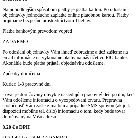
Najpohodlnejším spôsobom platby je platba kartou. Po odoslaní
objednávky jednoducho zaplatíte online platobnou kartou. Platby
prijímame bezpečne prostredníctvom ThePay.
Platba bankovým prevodom vopred
ZADARMO
Po odoslaní objednávky Vám ihneď zobrazíme a tiež zašleme na
email informácie na vykonanie platby na náš účet vo FIO banke.
Akonáhle bude platba prijatá, objednávku odošleme.
Zpôsoby doručenia
Kurier: 1-3 pracovné dni
Tovar je doručovaný obvykle nasledujúci pracovný deň po dni, keď
Vám odošleme informáciu o vyexpedovaní tovaru. Prepravná
spoločnosť Vám zašle e-mailom a prípadne SMS správou (ak je k
dispozícii mobilné tel. číslo) informáciu o tom, kedy bude tovar
doručovaný na Vašu adresu.
8,20 € s DPH
OD 150€ bez DPH ZADARMO