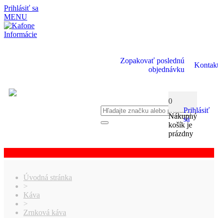
Prihlásiť sa
MENU
Informácie
Zopakovať poslednú
Kontak
objednávku
0
Prihlásiť
Nákupný
sa
košík je
prázdny
Úvodná stránka
>
Káva
>
Zrnková káva