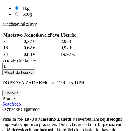
1kg
500g
Množstevné zľavy
Množstvo
Jednotková zľava
Ušetríte
8
0,37 €
2,96 €
16
0,62 €
9,92 €
24
0,83 €
19,92 €
viac ako 50 kusov
Vložiť do košíka
DOPRAVA ZADARMO od 150€ bez DPH
Brand:
Segafredo
O značke Segafredo
Písal sa rok
1973
a
Massimo Zanetti
v severotalianskej
Bologni
kupoval svoju prvú pražiareň. Dnes vlastní celkom
15 pražiarní
a
32 dcérskych spoločností
, ktoré šíria jeho lásku ku káve do