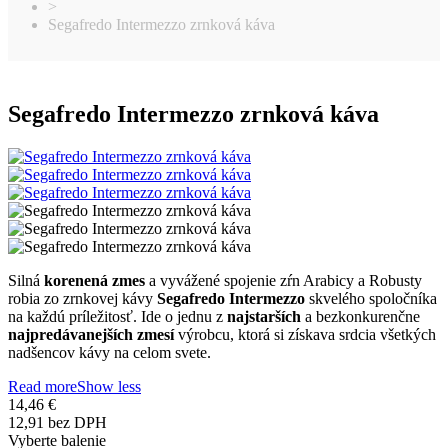
>
Segafredo Intermezzo zrnková káva
Segafredo Intermezzo zrnková káva
Silná
korenená zmes
a vyvážené spojenie zŕn Arabicy a Robusty
robia zo zrnkovej kávy
Segafredo Intermezzo
skvelého spoločníka
na každú príležitosť. Ide o jednu z
najstarších
a bezkonkurenčne
najpredávanejších zmesí
výrobcu, ktorá si získava srdcia všetkých
nadšencov kávy na celom svete.
Read more
Show less
14,46 €
12,91 bez DPH
Vyberte balenie