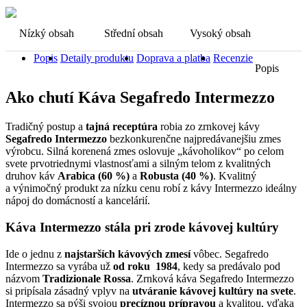
Nízký obsah
Střední obsah
Vysoký obsah
Popis
Detaily produktu
Doprava a platba
Recenzie
Popis
Ako chutí Káva Segafredo Intermezzo
Tradičný postup a
tajná receptúra
robia zo zrnkovej kávy
Segafredo Intermezzo
bezkonkurenčne najpredávanejšiu zmes
výrobcu. Silná korenená zmes oslovuje „kávoholikov“ po celom
svete prvotriednymi vlastnosťami a silným telom z kvalitných
druhov káv
Arabica (60 %)
a
Robusta (40 %)
. Kvalitný
a výnimočný produkt za nízku cenu robí z kávy Intermezzo ideálny
nápoj do domácností a kancelárií.
Káva Intermezzo stála pri zrode kávovej kultúry
Ide o jednu z
najstarších kávových zmesí
vôbec. Segafredo
Intermezzo sa vyrába už
od roku 1984
, kedy sa predávalo pod
názvom
Tradizionale Rossa
. Zrnková káva Segafredo Intermezzo
si pripísala zásadný vplyv na
utváranie kávovej kultúry na svete
.
Intermezzo sa pýši svojou
precíznou prípravou
a kvalitou, vďaka