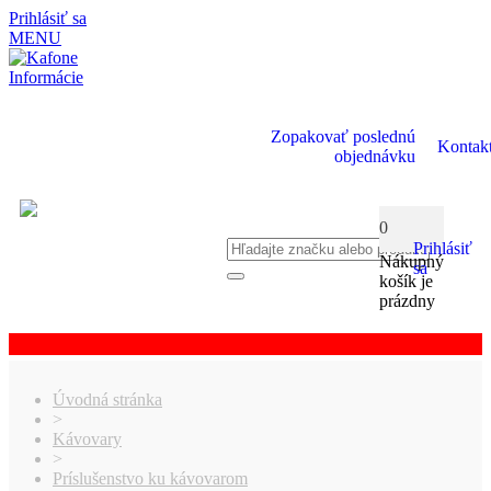
Prihlásiť sa
MENU
Informácie
Zopakovať poslednú
Kontak
objednávku
0
Prihlásiť
Nákupný
sa
košík je
prázdny
Úvodná stránka
>
Kávovary
>
Príslušenstvo ku kávovarom