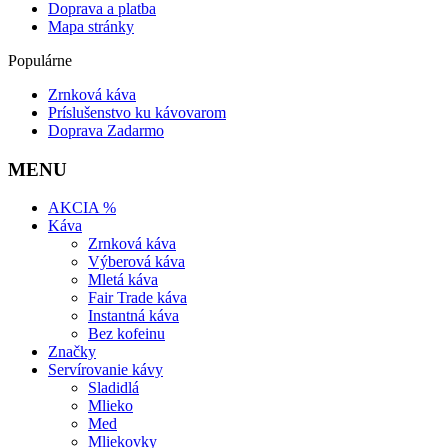
Doprava a platba
Mapa stránky
Populárne
Zrnková káva
Príslušenstvo ku kávovarom
Doprava Zadarmo
MENU
AKCIA %
Káva
Zrnková káva
Výberová káva
Mletá káva
Fair Trade káva
Instantná káva
Bez kofeinu
Značky
Servírovanie kávy
Sladidlá
Mlieko
Med
Mliekovky