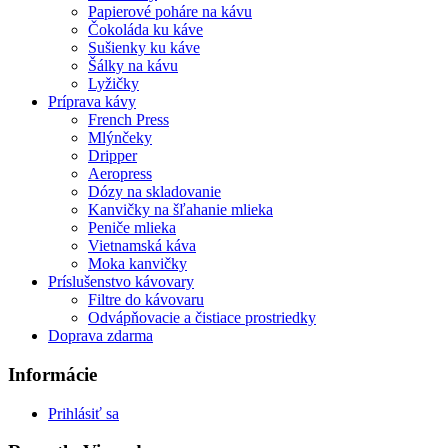
Papierové poháre na kávu
Čokoláda ku káve
Sušienky ku káve
Šálky na kávu
Lyžičky
Príprava kávy
French Press
Mlýnčeky
Dripper
Aeropress
Dózy na skladovanie
Kanvičky na šľahanie mlieka
Peniče mlieka
Vietnamská káva
Moka kanvičky
Príslušenstvo kávovary
Filtre do kávovaru
Odvápňovacie a čistiace prostriedky
Doprava zdarma
Informácie
Prihlásiť sa