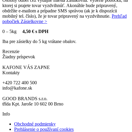
Osobný odber cez výdajné miesta Zásilkovňa. Vyberte pobočku, na
ktorej si prajete tovar vyzdvihnúť. Akonáhle bude pripravený,
obdržíte e-mailom a prípadne SMS správou (ak je k dispozícii
mobilný tel. číslo), že je tovar pripravený na vyzdvihnutie.
Prehľad
pobočiek Zásielkovne >
0
–
5kg
4,50 € s DPH
Iba pre zásielky do 5 kg vrátane obalov.
Recenzie
Žiadny príspevok
KAFONE VÁS ZAPNE
Kontakty
+420 722 400 500
info@kafone.sk
GOOD BRANDS s.r.o.
třída Kpt. Jaroše 10 602 00 Brno
Info
Obchodné podmienky
Prehlásenie o používaní cookies