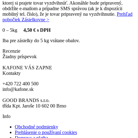
ktorej si prajete tovar vyzdvihnúť. Akonáhle bude pripravený,
obdržíte e-mailom a prípadne SMS správou (ak je k dispozícii
mobilný tel. číslo), že je tovar pripravený na vyzdvihnutie.
Prehľad
pobočiek Zásielkovne >
0
–
5kg
4,50 € s DPH
Iba pre zásielky do 5 kg vrátane obalov.
Recenzie
Žiadny príspevok
KAFONE VÁS ZAPNE
Kontakty
+420 722 400 500
info@kafone.sk
GOOD BRANDS s.r.o.
třída Kpt. Jaroše 10 602 00 Brno
Info
Obchodné podmienky
Prehlásenie o používaní cookies
Doprava a platba