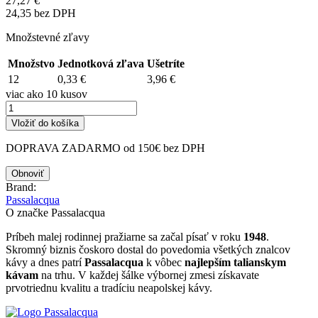
27,27 €
24,35 bez DPH
Množstevné zľavy
Množstvo
Jednotková zľava
Ušetríte
12
0,33 €
3,96 €
viac ako 10 kusov
Vložiť do košíka
DOPRAVA ZADARMO od 150€ bez DPH
Brand:
Passalacqua
O značke Passalacqua
Príbeh malej rodinnej pražiarne sa začal písať v roku
1948
.
Skromný biznis čoskoro dostal do povedomia všetkých znalcov
kávy a dnes patrí
Passalacqua
k vôbec
najlepším talianskym
kávam
na trhu. V každej šálke výbornej zmesi získavate
prvotriednu kvalitu a tradíciu neapolskej kávy.