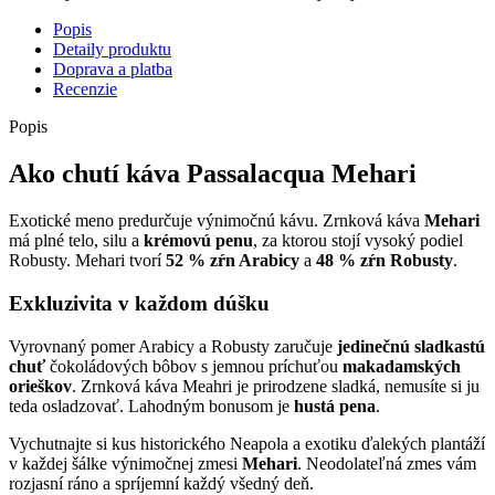
Popis
Detaily produktu
Doprava a platba
Recenzie
Popis
Ako chutí káva Passalacqua Mehari
Exotické meno predurčuje výnimočnú kávu. Zrnková káva
Mehari
má plné telo, silu a
krémovú penu
, za ktorou stojí vysoký podiel
Robusty. Mehari tvorí
52 % zŕn Arabicy
a
48 % zŕn Robusty
.
Exkluzivita v každom dúšku
Vyrovnaný pomer Arabicy a Robusty zaručuje
jedinečnú sladkastú
chuť
čokoládových bôbov s jemnou príchuťou
makadamských
orieškov
. Zrnková káva Meahri je prirodzene sladká, nemusíte si ju
teda osladzovať. Lahodným bonusom je
hustá pena
.
Vychutnajte si kus historického Neapola a exotiku ďalekých plantáží
v každej šálke výnimočnej zmesi
Mehari
. Neodolateľná zmes vám
rozjasní ráno a spríjemní každý všedný deň.