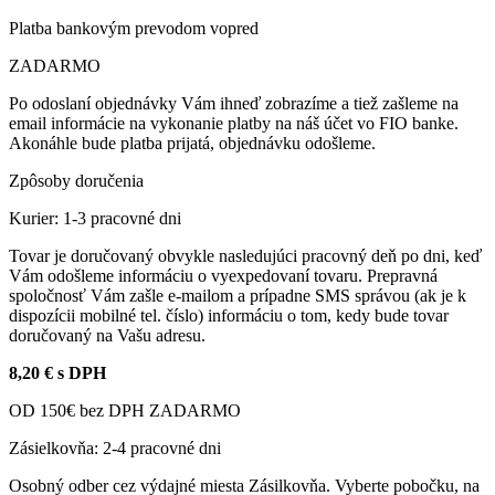
Platba bankovým prevodom vopred
ZADARMO
Po odoslaní objednávky Vám ihneď zobrazíme a tiež zašleme na
email informácie na vykonanie platby na náš účet vo FIO banke.
Akonáhle bude platba prijatá, objednávku odošleme.
Zpôsoby doručenia
Kurier: 1-3 pracovné dni
Tovar je doručovaný obvykle nasledujúci pracovný deň po dni, keď
Vám odošleme informáciu o vyexpedovaní tovaru. Prepravná
spoločnosť Vám zašle e-mailom a prípadne SMS správou (ak je k
dispozícii mobilné tel. číslo) informáciu o tom, kedy bude tovar
doručovaný na Vašu adresu.
8,20 € s DPH
OD 150€ bez DPH ZADARMO
Zásielkovňa: 2-4 pracovné dni
Osobný odber cez výdajné miesta Zásilkovňa. Vyberte pobočku, na