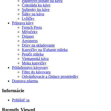
Papierové poháre na kávu
Čokoláda ku káve
Sušienky ku káve
Šálky na kávu
Lyžičky
Príprava kávy
French Press
Mlýnčeky
Dripper
Aeropress
Dózy na skladovanie
Kanvičky na šľahanie mlieka
Peniče mlieka
Vietnamská káva
Moka kanvičky
Príslušenstvo kávovary
Filtre do kávovaru
Odvápňovacie a čistiace prostriedky
Doprava zdarma
Informácie
Prihlásiť sa
Recently Viewed