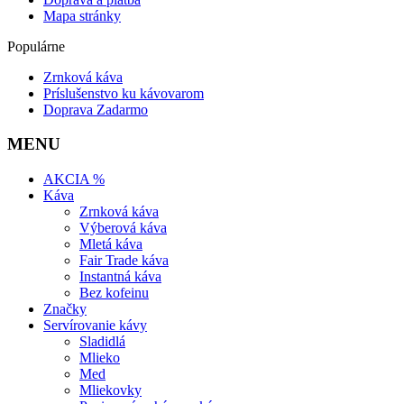
Mapa stránky
Populárne
Zrnková káva
Príslušenstvo ku kávovarom
Doprava Zadarmo
MENU
AKCIA %
Káva
Zrnková káva
Výberová káva
Mletá káva
Fair Trade káva
Instantná káva
Bez kofeinu
Značky
Servírovanie kávy
Sladidlá
Mlieko
Med
Mliekovky