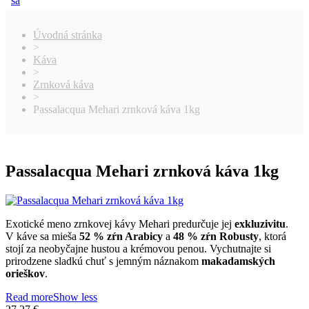
sa
Úvodná stránka
>
Káva
>
Zrnková káva
>
Passalacqua Mehari zrnková káva 1kg
Passalacqua Mehari zrnková káva 1kg
Exotické meno zrnkovej kávy Mehari predurčuje jej
exkluzivitu
.
V káve sa mieša
52 % zŕn Arabicy
a
48 % zŕn Robusty
, ktorá
stojí za neobyčajne hustou a krémovou penou. Vychutnajte si
prirodzene sladkú chuť s jemným náznakom
makadamských
orieškov
.
Read more
Show less