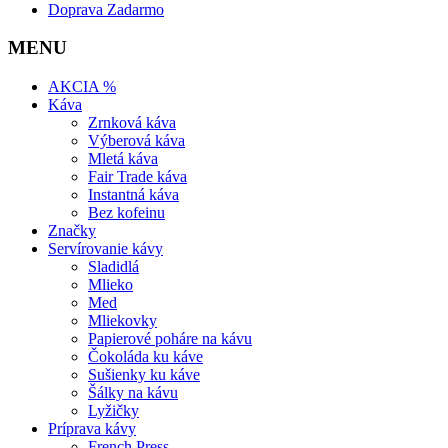
Doprava Zadarmo
MENU
AKCIA %
Káva
Zrnková káva
Výberová káva
Mletá káva
Fair Trade káva
Instantná káva
Bez kofeinu
Značky
Servírovanie kávy
Sladidlá
Mlieko
Med
Mliekovky
Papierové poháre na kávu
Čokoláda ku káve
Sušienky ku káve
Šálky na kávu
Lyžičky
Príprava kávy
French Press