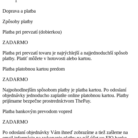
1
Doprava a platba
Zpôsoby platby
Platba pri prevzatí (dobierkou)
ZADARMO
Platba pri prevzatí tovaru je najrýchlejší a najjednoduchší spôsob
platby. Platiť môžete v hotovosti alebo kartou.
Platba platobnou kartou predom
ZADARMO
Najpohodlnejším spôsobom platby je platba kartou. Po odoslaní
objednávky jednoducho zaplatíte online platobnou kartou. Platby
prijímame bezpečne prostredníctvom ThePay.
Platba bankovým prevodom vopred
ZADARMO
Po odoslaní objednávky Vám ihneď zobrazíme a tiež zašleme na
email informácie na vykonanie platby na náš účet vo FIO banke.