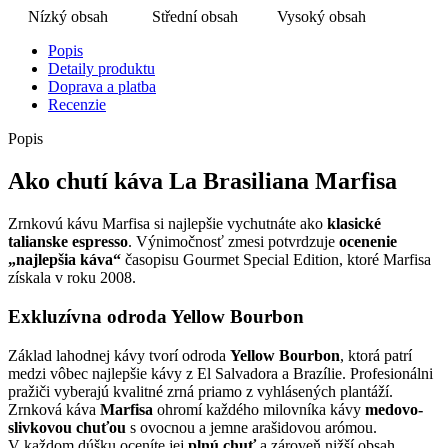
Nízký obsah
Střední obsah
Vysoký obsah
Popis
Detaily produktu
Doprava a platba
Recenzie
Popis
Ako chutí káva La Brasiliana Marfisa
Zrnkovú kávu Marfisa si najlepšie vychutnáte ako
klasické
talianske espresso
. Výnimočnosť zmesi potvrdzuje
ocenenie
„najlepšia káva“
časopisu Gourmet Special Edition, ktoré Marfisa
získala v roku 2008.
Exkluzívna odroda Yellow Bourbon
Základ lahodnej kávy tvorí odroda
Yellow Bourbon
, ktorá patrí
medzi vôbec najlepšie kávy z El Salvadora a Brazílie. Profesionálni
pražiči vyberajú kvalitné zrná priamo z vyhlásených plantáží.
Zrnková káva
Marfisa
ohromí každého milovníka kávy
medovo-
slivkovou chuťou
s ovocnou a jemne arašidovou arómou.
V každom dúšku oceníte jej
plnú chuť
a zároveň nižší obsah