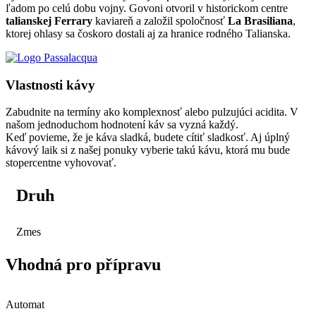
ľadom po celú dobu vojny. Govoni otvoril v historickom centre
talianskej Ferrary
kaviareň a založil spoločnosť
La Brasiliana
,
ktorej ohlasy sa čoskoro dostali aj za hranice rodného Talianska.
Vlastnosti kávy
Zabudnite na termíny ako komplexnosť alebo pulzujúci acidita. V
našom jednoduchom hodnotení káv sa vyzná každý.
Keď povieme, že je káva sladká, budete cítiť sladkosť. Aj úplný
kávový laik si z našej ponuky vyberie takú kávu, ktorá mu bude
stopercentne vyhovovať.
Druh
Zmes
Vhodná pro přípravu
Automat