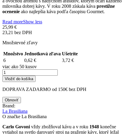
a ovocnou arómou s nádychom arašidov, ktorým očarí každého
milovníka dobrej kávy. V roku 2008 získala káva
prestížne
ocenenie
ako najlepšia káva podľa časopisu Gourmet.
Read more
Show less
25,99 €
23,21 bez DPH
Množstevné zľavy
Množstvo
Jednotková zľava
Ušetríte
6
0,62 €
3,72 €
viac ako 50 kusov
Vložiť do košíka
DOPRAVA ZADARMO od 150€ bez DPH
Brand:
La Brasiliana
O značke La Brasiliana
Carlo Govoni
vždy zbožňoval kávu a v roku
1948
konečne
vytiahol na svetlo darovaný stroj na praženie kávy, ktorý ležal