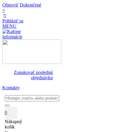
Obnoviť
Dokončené
×
Prihlásiť sa
MENU
Informácie
Zopakovať poslednú
objednávku
Kontakty
0
Nákupný
košík