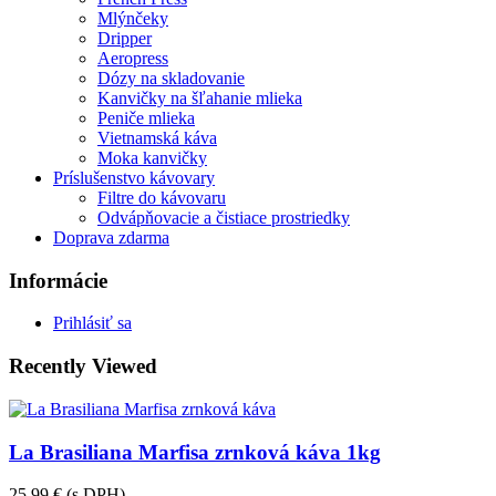
Mlýnčeky
Dripper
Aeropress
Dózy na skladovanie
Kanvičky na šľahanie mlieka
Peniče mlieka
Vietnamská káva
Moka kanvičky
Príslušenstvo kávovary
Filtre do kávovaru
Odvápňovacie a čistiace prostriedky
Doprava zdarma
Informácie
Prihlásiť sa
Recently Viewed
La Brasiliana Marfisa zrnková káva 1kg
25,99 €
(s DPH)