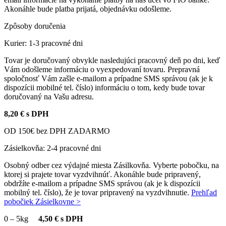
Akonáhle bude platba prijatá, objednávku odošleme.
Zpôsoby doručenia
Kurier: 1-3 pracovné dni
Tovar je doručovaný obvykle nasledujúci pracovný deň po dni, keď
Vám odošleme informáciu o vyexpedovaní tovaru. Prepravná
spoločnosť Vám zašle e-mailom a prípadne SMS správou (ak je k
dispozícii mobilné tel. číslo) informáciu o tom, kedy bude tovar
doručovaný na Vašu adresu.
8,20 € s DPH
OD 150€ bez DPH ZADARMO
Zásielkovňa: 2-4 pracovné dni
Osobný odber cez výdajné miesta Zásilkovňa. Vyberte pobočku, na
ktorej si prajete tovar vyzdvihnúť. Akonáhle bude pripravený,
obdržíte e-mailom a prípadne SMS správou (ak je k dispozícii
mobilný tel. číslo), že je tovar pripravený na vyzdvihnutie.
Prehľad
pobočiek Zásielkovne >
0
–
5kg
4,50 € s DPH