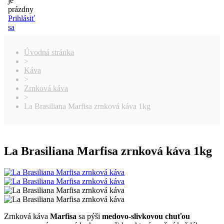
je
prázdny
Prihlásiť
sa
Úvodná stránka
>
Káva
>
Zrnková káva
>
La Brasiliana Marfisa zrnková káva 1kg
La Brasiliana Marfisa zrnková káva 1kg
Zrnková káva
Marfisa
sa pýši
medovo-slivkovou chuťou