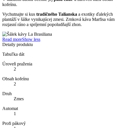
kofeínu.
Vychutnajte si kus
tradičného Talianska
a exotiky ďalekých
plantáží v šálke vynikajúcej zmesi. Zrnková káva Marfisa vám
rozjasní ráno a spríjemní popoludňajší zhon.
Read more
Show less
Detaily produktu
Tabuľka dát
Úroveň praženia
2
Obsah kofeínu
2
Druh
Zmes
Automat
1
Profi pákový