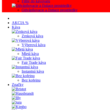
Filtre do kávovaru
Odvápňovacie a čistiace prostriedky
AKCIA %
Káva
Zrnková káva
Výberová káva
Mletá káva
Fair Trade káva
Instantná káva
Bez kofeinu
Značky