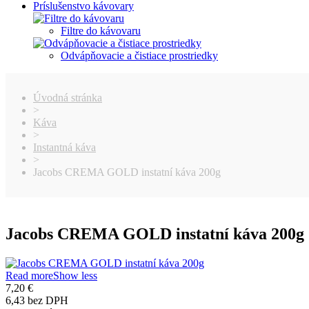
Príslušenstvo kávovary
Filtre do kávovaru
Odvápňovacie a čistiace prostriedky
Úvodná stránka
>
Káva
>
Instantná káva
>
Jacobs CREMA GOLD instatní káva 200g
Jacobs CREMA GOLD instatní káva 200g
Read more
Show less
7,20 €
6,43 bez DPH