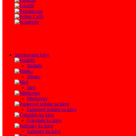
Servírovanie kávy
Sladidlá
Mlieko
Med
Mliekovky
Papierové poháre na kávu
Čokoláda ku káve
Sušienky ku káve