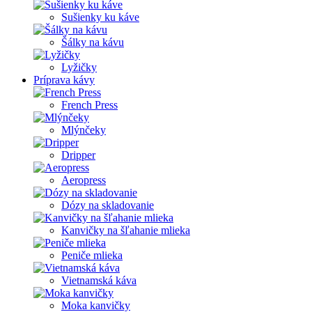
Sušienky ku káve
Šálky na kávu
Lyžičky
Príprava kávy
French Press
Mlýnčeky
Dripper
Aeropress
Dózy na skladovanie
Kanvičky na šľahanie mlieka
Peniče mlieka
Vietnamská káva
Moka kanvičky