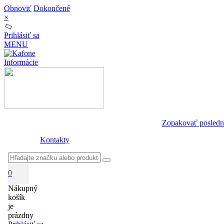
Obnoviť
Dokončené
×
Prihlásiť sa
MENU
Informácie
Zopakovať posledn
Kontakty
0
Nákupný
košík
je
prázdny