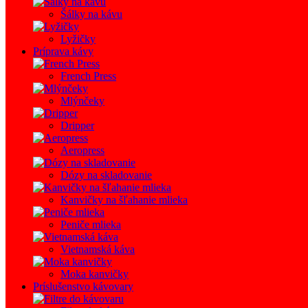
Šálky na kávu
Lyžičky
Príprava kávy
French Press
Mlýnčeky
Dripper
Aeropress
Dózy na skladovanie
Kanvičky na šľahanie mlieka
Peniče mlieka
Vietnamská káva
Moka kanvičky
Príslušenstvo kávovary