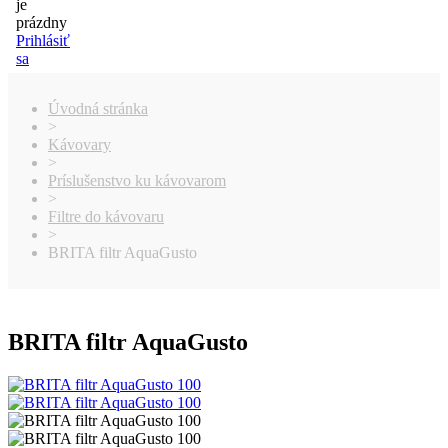
je
prázdny
Prihlásiť
sa
Úvodná stránka
>
Kávovary
>
Príslušenstvo ku kávovarom
>
Filtre do kávovaru
>
BRITA filtr AquaGusto
BRITA filtr AquaGusto