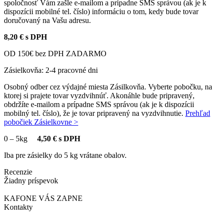
spoločnosť Vám zašle e-mailom a prípadne SMS správou (ak je k
dispozícii mobilné tel. číslo) informáciu o tom, kedy bude tovar
doručovaný na Vašu adresu.
8,20 € s DPH
OD 150€ bez DPH ZADARMO
Zásielkovňa: 2-4 pracovné dni
Osobný odber cez výdajné miesta Zásilkovňa. Vyberte pobočku, na
ktorej si prajete tovar vyzdvihnúť. Akonáhle bude pripravený,
obdržíte e-mailom a prípadne SMS správou (ak je k dispozícii
mobilný tel. číslo), že je tovar pripravený na vyzdvihnutie.
Prehľad
pobočiek Zásielkovne >
0
–
5kg
4,50 € s DPH
Iba pre zásielky do 5 kg vrátane obalov.
Recenzie
Žiadny príspevok
KAFONE VÁS ZAPNE
Kontakty