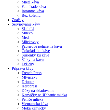
Mletá káva
Fair Trade káva
Instantná káva
Bez kofeinu
Značky
Servírovanie kávy
Sladidlá
Mlieko
Med
Mliekovky
Papierové poháre na kávu
Čokoláda ku káve
Sušienky ku káve
Šálky na kávu
Lyžičky
Príprava kávy
French Press
Mlýnčeky
Dripper
Aeropress
Dózy na skladovanie
Kanvičky na šľahanie mlieka
Peniče mlieka
Vietnamská káva
Moka kanvičky