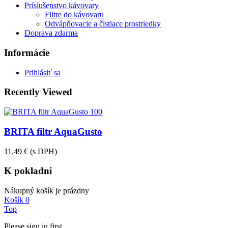
Príslušenstvo kávovary
Filtre do kávovaru
Odvápňovacie a čistiace prostriedky
Doprava zdarma
Informácie
Prihlásiť sa
Recently Viewed
BRITA filtr AquaGusto
11,49 €
(s DPH)
K pokladni
Nákupný košík je prázdny
Košík
0
Top
Please sign in first.