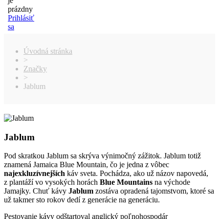
je
prázdny
Prihlásiť
sa
Úvodná stránka
>
Značky
>
Jablum
Jablum
Pod skratkou Jablum sa skrýva výnimočný zážitok. Jablum totiž
znamená Jamaica Blue Mountain, čo je jedna z vôbec
najexkluzívnejších
káv sveta. Pochádza, ako už názov napovedá,
z plantáží vo vysokých horách
Blue Mountains
na východe
Jamajky. Chuť kávy
Jablum
zostáva opradená tajomstvom, ktoré sa
už takmer sto rokov dedí z generácie na generáciu.
Pestovanie kávy odštartoval anglický poľnohospodár