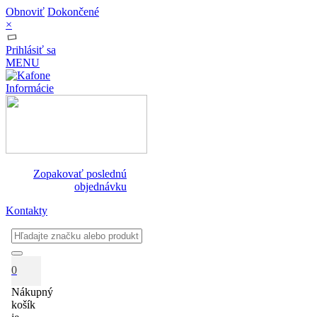
Obnoviť
Dokončené
×
Prihlásiť sa
MENU
Informácie
Zopakovať poslednú
objednávku
Kontakty
0
Nákupný
košík