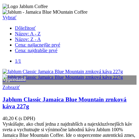
Vybrať
Dôležitosť
Názov: A - Z
Názov: Z - A
Cena: najlacnejšie prvé
Cena: najdrahšie prvé
1/1
Vypredané
Zobraziť
Jablum Classic Jamaica Blue Mountain zrnková
káva 227g
40,20 €
(s DPH)
Vyskúšajte, ako chutí jedna z najdrahších a najexkluzívnejších káv
sveta a vychutnajte si výnimočne lahodnú kávu Jablum 100%
Jamaica Blue Mountain Coffee. Ide o stopercentne autentickú zmes,