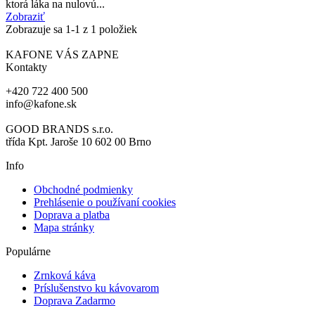
ktorá láka na nulovú...
Zobraziť
Zobrazuje sa
1
-1 z 1 položiek
KAFONE VÁS ZAPNE
Kontakty
+420 722 400 500
info@kafone.sk
GOOD BRANDS s.r.o.
třída Kpt. Jaroše 10 602 00 Brno
Info
Obchodné podmienky
Prehlásenie o používaní cookies
Doprava a platba
Mapa stránky
Populárne
Zrnková káva
Príslušenstvo ku kávovarom
Doprava Zadarmo