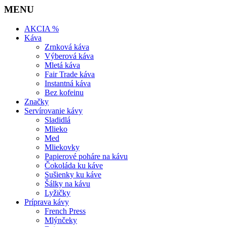
MENU
AKCIA %
Káva
Zrnková káva
Výberová káva
Mletá káva
Fair Trade káva
Instantná káva
Bez kofeinu
Značky
Servírovanie kávy
Sladidlá
Mlieko
Med
Mliekovky
Papierové poháre na kávu
Čokoláda ku káve
Sušienky ku káve
Šálky na kávu
Lyžičky
Príprava kávy
French Press
Mlýnčeky