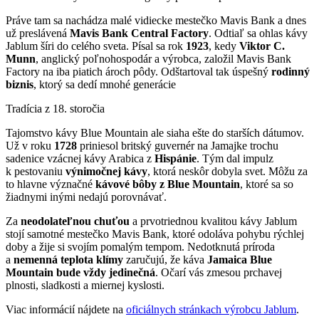
Práve tam sa nachádza malé vidiecke mestečko Mavis Bank a dnes
už preslávená
Mavis Bank Central Factory
. Odtiaľ sa ohlas kávy
Jablum šíri do celého sveta. Písal sa rok
1923
, kedy
Viktor C.
Munn
, anglický poľnohospodár a výrobca, založil Mavis Bank
Factory na iba piatich ároch pôdy. Odštartoval tak úspešný
rodinný
biznis
, ktorý sa dedí mnohé generácie
Tradícia z 18. storočia
Tajomstvo kávy Blue Mountain ale siaha ešte do starších dátumov.
Už v roku
1728
priniesol britský guvernér na Jamajke trochu
sadenice vzácnej kávy Arabica z
Hispánie
. Tým dal impulz
k pestovaniu
výnimočnej kávy
, ktorá neskôr dobyla svet. Môžu za
to hlavne význačné
kávové bôby z Blue Mountain
, ktoré sa so
žiadnymi inými nedajú porovnávať.
Za
neodolateľnou chuťou
a prvotriednou kvalitou kávy Jablum
stojí samotné mestečko Mavis Bank, ktoré odoláva pohybu rýchlej
doby a žije si svojím pomalým tempom. Nedotknutá príroda
a
nemenná teplota klímy
zaručujú, že káva
Jamaica Blue
Mountain bude vždy jedinečná
. Očarí vás zmesou prchavej
plnosti, sladkosti a miernej kyslosti.
Viac informácií nájdete na
oficiálnych stránkach výrobcu Jablum
.