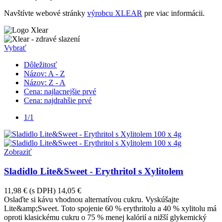
Navštívte webové stránky
výrobcu XLEAR
pre viac informácii.
Vybrať
Dôležitosť
Názov: A - Z
Názov: Z - A
Cena: najlacnejšie prvé
Cena: najdrahšie prvé
1/1
Zobraziť
Sladidlo Lite&Sweet - Erythritol s Xylitolem
11,98 €
(s DPH)
14,05 €
Oslaďte si kávu vhodnou alternatívou cukru. Vyskúšajte
Lite&amp;Sweet. Toto spojenie 60 % erythritolu a 40 % xylitolu má
oproti klasickému cukru o 75 % menej kalórií a nižší glykemický