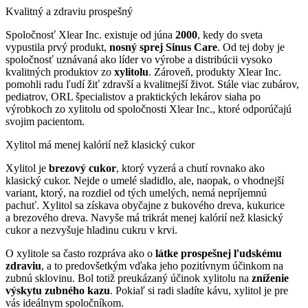
Kvalitný a zdraviu prospešný
Spoločnosť Xlear Inc. existuje od júna
2000
, kedy do sveta
vypustila prvý produkt,
nosný sprej Sinus Care
. Od tej doby je
spoločnosť uznávaná ako líder vo výrobe a distribúcii vysoko
kvalitných produktov zo
xylitolu
. Zároveň, produkty Xlear Inc.
pomohli radu ľudí žiť zdravší a kvalitnejší život. Stále viac zubárov,
pediatrov, ORL špecialistov a praktických lekárov siaha po
výrobkoch zo xylitolu od spoločnosti Xlear Inc., ktoré odporúčajú
svojim pacientom.
Xylitol má menej kalórií než klasický cukor
Xylitol je
brezový cukor
, ktorý vyzerá a chutí rovnako ako
klasický cukor. Nejde o umelé sladidlo, ale, naopak, o vhodnejší
variant, ktorý, na rozdiel od tých umelých, nemá nepríjemnú
pachuť. Xylitol sa získava obyčajne z bukového dreva, kukurice
a brezového dreva. Navyše má trikrát menej kalórií než klasický
cukor a nezvyšuje hladinu cukru v krvi.
O xylitole sa často rozpráva ako o
látke prospešnej ľudskému
zdraviu
, a to predovšetkým vďaka jeho pozitívnym účinkom na
zubnú sklovinu. Bol totiž preukázaný účinok xylitolu na
zníženie
výskytu zubného kazu
. Pokiaľ si radi sladíte kávu, xylitol je pre
vás ideálnym spoločníkom.