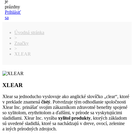
je
prázdny
Prihlásiť
sa
Úvodná stránka
>
Značky
>
XLEAR
XLEAR
Xlear sa jednoducho vyslovuje ako anglické slovíčko „clear“, ktoré
v preklade znamená
čistý
. Potvrdzuje tým odhodlanie spoločnosti
Xlear Inc. prinášať svojim zákazníkom zdravotné benefity spojené
so xylitolom, erythritolom a ďalšími, v prírode sa vyskytujúcimi
sladidlami. Xlear Inc. vyrába
xylitol produkty
, ktorých základom
sú uvedené sladidlá, ktoré sa nachádzajú v dreve, ovocí, zelenine
a iných prírodných zdrojoch.