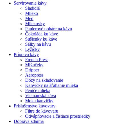
Servírovanie kávy
Sladidlá
Mlieko
Med
Mliekovky
Papierové poháre na kávu
Čokoláda ku káve
Sušienky ku káve
Šálky na kávu
Lyžičky
Príprava kávy
French Press
Mlýnčeky
Dripper
Aeropress
Dózy na skladovanie
Kanvičky na šľahanie mlieka
Peniče mlieka
Vietnamská káva
Moka kanvičky
Príslušenstvo kávovary
Filtre do kávovaru
Odvápňovacie a čistiace prostriedky
Doprava zdarma