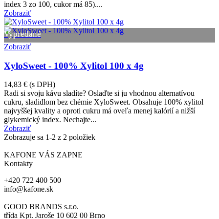
index 3 zo 100, cukor má 85)....
Zobraziť
Vypredané
Zobraziť
XyloSweet - 100% Xylitol 100 x 4g
14,83 €
(s DPH)
Radi si svoju kávu sladíte? Oslaďte si ju vhodnou alternatívou
cukru, sladidlom bez chémie XyloSweet. Obsahuje 100% xylitol
najvyššej kvality a oproti cukru má oveľa menej kalórií a nižší
glykemický index. Nechajte...
Zobraziť
Zobrazuje sa
1
-2 z 2 položiek
KAFONE VÁS ZAPNE
Kontakty
+420 722 400 500
info@kafone.sk
GOOD BRANDS s.r.o.
třída Kpt. Jaroše 10 602 00 Brno