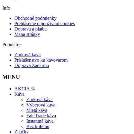
Info
Obchodné podmienky
Prehlásenie o používaní cookies
Doprava a platba
Mapa stránky
Populárne
Zrnková káva
Príslušenstvo ku kávovarom
Doprava Zadarmo
MENU
AKCIA %
Káva
Zrnková káva
Výberová káva
Mletá káva
Fair Trade káva
Instantná káva
Bez kofeinu
Značky